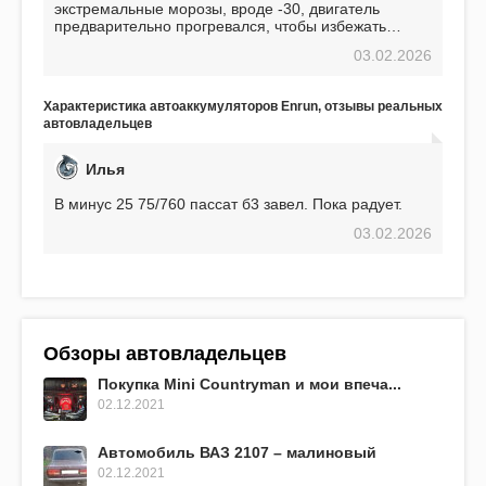
экстремальные морозы, вроде -30, двигатель
предварительно прогревался, чтобы избежать
проблем. И тем не менее, за весь период
03.02.2026
использования не было ни единой поломки,
связанной с аккумулятором. Прекрасный
аккумулятор! Недавно установил новый АКОМ +
Характеристика автоаккумуляторов Enrun, отзывы реальных
EFB 75. Судя по характеристикам, он даже
автовладельцев
превосходит предыдущую модель.
Илья
В минус 25 75/760 пассат б3 завел. Пока радует.
03.02.2026
Обзоры автовладельцев
Покупка Mini Countryman и мои впеча...
02.12.2021
Автомобиль ВАЗ 2107 – малиновый
02.12.2021