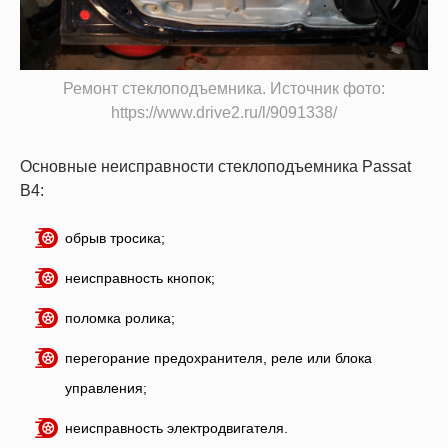
Ремонт стеклоподъемника. Источник фото:
https://www.drive2.ru/l/9091338/
Основные неисправности стеклоподъемника Passat
B4:
обрыв тросика;
неисправность кнопок;
поломка ролика;
перегорание предохранителя, реле или блока
управления;
неисправность электродвигателя.