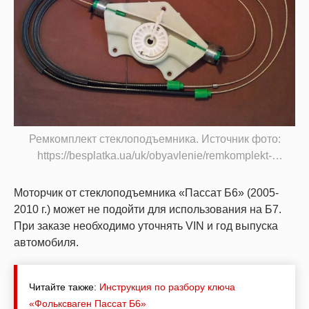
Ремкомплект стеклоподъемника. Источник фото:
https://besplatka.ua/uk/obyavlenie/remkomplekt-
steklopodemnika-folksvagen-passat-b5-874a76
Моторчик от стеклоподъемника «Пассат Б6» (2005-
2010 г.) может не подойти для использования на Б7.
При заказе необходимо уточнять VIN и год выпуска
автомобиля.
Читайте также:
Инструкция по разбору ключа
«Фольксваген Пассат Б6»