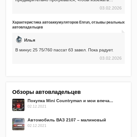
проблем. И тем не менее, за весь период
03.02.2026
использования не было ни единой поломки,
связанной с аккумулятором. Прекрасный
аккумулятор! Недавно установил новый АКОМ +
Характеристика автоаккумуляторов Enrun, отзывы реальных
EFB 75. Судя по характеристикам, он даже
автовладельцев
превосходит предыдущую модель.
Илья
В минус 25 75/760 пассат б3 завел. Пока радует.
03.02.2026
Обзоры автовладельцев
Покупка Mini Countryman и мои впеча...
02.12.2021
Автомобиль ВАЗ 2107 – малиновый
02.12.2021