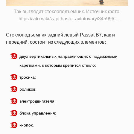
Так выглядит стеклоподъемник. Источник фото:
https://vito.wiki/zapchasti-i-avtotovary/345996-
steklopodemnik-zadniy-levyy-volkswagen-passat-b7.html
Стеклоподъемник задний левый Passat B7, как и
передний, состоит из следующих элементов:
двух вертикальных направляющих с подвижными
каретками, к которым крепится стекло;
тросика;
роликов;
электродвигателя;
блока управления;
кнопок.