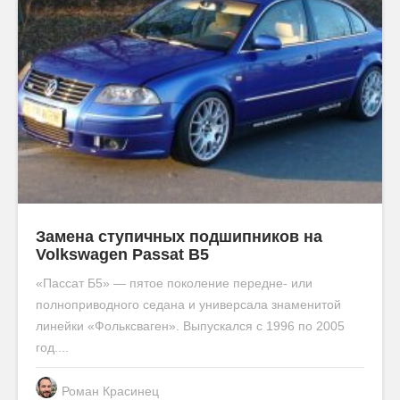
Замена ступичных подшипников на
Volkswagen Passat B5
«Пассат Б5» ― пятое поколение передне- или
полноприводного седана и универсала знаменитой
линейки «Фольксваген». Выпускался с 1996 по 2005
год....
Роман Красинец