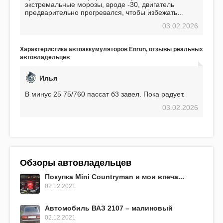
экстремальные морозы, вроде -30, двигатель
предварительно прогревался, чтобы избежать
проблем. И тем не менее, за весь период
03.02.2026
использования не было ни единой поломки,
связанной с аккумулятором. Прекрасный
аккумулятор! Недавно установил новый АКОМ +
Характеристика автоаккумуляторов Enrun, отзывы реальных
EFB 75. Судя по характеристикам, он даже
автовладельцев
превосходит предыдущую модель.
Илья
В минус 25 75/760 пассат б3 завел. Пока радует.
03.02.2026
Обзоры автовладельцев
Покупка Mini Countryman и мои впеча...
02.12.2021
Автомобиль ВАЗ 2107 – малиновый
02.12.2021