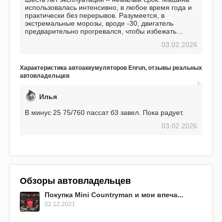
использовалась интенсивно, в любое время года и
практически без перерывов. Разумеется, в
экстремальные морозы, вроде -30, двигатель
предварительно прогревался, чтобы избежать
проблем. И тем не менее, за весь период
03.02.2026
использования не было ни единой поломки,
связанной с аккумулятором. Прекрасный
аккумулятор! Недавно установил новый АКОМ +
Характеристика автоаккумуляторов Enrun, отзывы реальных
EFB 75. Судя по характеристикам, он даже
автовладельцев
превосходит предыдущую модель.
Илья
В минус 25 75/760 пассат б3 завел. Пока радует.
03.02.2026
Обзоры автовладельцев
Покупка Mini Countryman и мои впеча...
02.12.2021