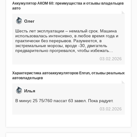
Подтверждаю
Аккумулятор АКОМ 60: преимущества и отзывы владельцев
авто
Олег
Шесть лет эксплуатации – немалый срок. Машина
использовалась интенсивно, в любое время года и
практически без перерывов. Разумеется, в
экстремальные морозы, вроде -30, двигатель
предварительно прогревался, чтобы избежать
проблем. И тем не менее, за весь период
03.02.2026
использования не было ни единой поломки,
связанной с аккумулятором. Прекрасный
аккумулятор! Недавно установил новый АКОМ +
Характеристика автоаккумуляторов Enrun, отзывы реальных
EFB 75. Судя по характеристикам, он даже
автовладельцев
превосходит предыдущую модель.
Илья
В минус 25 75/760 пассат б3 завел. Пока радует.
03.02.2026