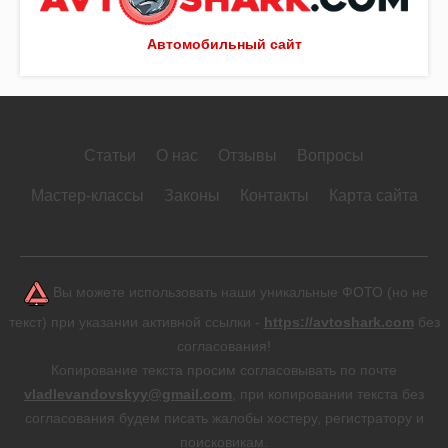
Автомобильный сайт
Статьи
О нас
Отзывы
Вопросы
Мастер-классы
Законы
Контакты
Карта сайта
Вы можете использовать наши уникальные ФОТО (но не
текст) при указании активной ссылки -
https://avtoshark.com
без
согласования!
Копирование текста просим согласовывать по почте
vladlevandovskyy@gmail.com
, при копировании текста без
согласования будем писать жалобы хостеру, регистратору и
поисковикам.