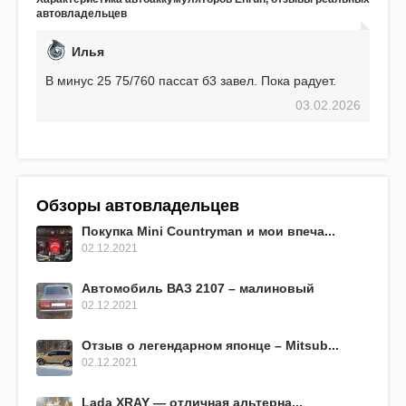
EFB 75. Судя по характеристикам, он даже
автовладельцев
превосходит предыдущую модель.
Илья
В минус 25 75/760 пассат б3 завел. Пока радует.
03.02.2026
Обзоры автовладельцев
Покупка Mini Countryman и мои впеча...
02.12.2021
Автомобиль ВАЗ 2107 – малиновый
02.12.2021
Отзыв о легендарном японце – Mitsub...
02.12.2021
Lada XRAY — отличная альтерна...