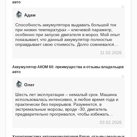
авто
Адам
Способность аккумулятора выдавать большой ток
при низких температурах – ключевой параметр,
особенно при запуске двигателя в мороз. Мой опыт
показывает, что данный аккумулятор полностью
оправдывает свою стоимость. Долго сомневался
перед приобретением, но в итоге ни разу не
11.02.2026
пожалел. Считаю, что это отличное вложение,
избавляющее от головной боли, связанной с АКБ.
Подтверждаю
Аккумулятор АКОМ 60: преимущества и отзывы владельцев
авто
Олег
Шесть лет эксплуатации – немалый срок. Машина
использовалась интенсивно, в любое время года и
практически без перерывов. Разумеется, в
экстремальные морозы, вроде -30, двигатель
предварительно прогревался, чтобы избежать
проблем. И тем не менее, за весь период
03.02.2026
использования не было ни единой поломки,
связанной с аккумулятором. Прекрасный
аккумулятор! Недавно установил новый АКОМ +
Характеристика автоаккумуляторов Enrun, отзывы реальных