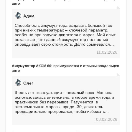
авто
Адам
Способность аккумулятора выдавать большой ток
при низких температурах – ключевой параметр,
особенно при запуске двигателя в мороз. Мой опыт
показывает, что данный аккумулятор полностью
оправдывает свою стоимость. Долго сомневался
перед приобретением, но в итоге ни разу не
11.02.2026
пожалел. Считаю, что это отличное вложение,
избавляющее от головной боли, связанной с АКБ.
Подтверждаю
Аккумулятор АКОМ 60: преимущества и отзывы владельцев
авто
Олег
Шесть лет эксплуатации – немалый срок. Машина
использовалась интенсивно, в любое время года и
практически без перерывов. Разумеется, в
экстремальные морозы, вроде -30, двигатель
предварительно прогревался, чтобы избежать
проблем. И тем не менее, за весь период
03.02.2026
использования не было ни единой поломки,
связанной с аккумулятором. Прекрасный
аккумулятор! Недавно установил новый АКОМ +