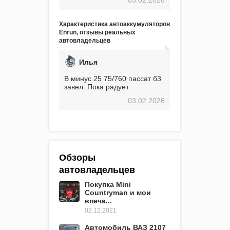
экстремальные морозы,
вроде -30, двигатель
предварительно
Характеристика автоаккумуляторов
прогревался, чтобы избежать
Enrun, отзывы реальных
проблем. И тем не менее, за
автовладельцев
весь период использования
не было ни единой поломки,
связанной с аккумулятором.
Илья
Прекрасный аккумулятор!
Недавно установил новый
В минус 25 75/760 пассат б3
АКОМ + EFB 75. Судя по
завел. Пока радует.
характеристикам, он даже
03.02.2026
превосходит предыдущую
модель.
Обзоры
автовладельцев
Покупка Mini
Countryman и мои
впеча...
02.12.2021
Автомобиль ВАЗ 2107