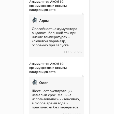
Аккумулятор АКОМ 60:
преимущества и отзывы
владельцев авто
Адам
Способность аккумулятора
выдавать большой ток при
низких температурах –
ключевой параметр,
особенно при запуске
двигателя в мороз. Мой опыт
11.02.2026
показывает, что данный
аккумулятор полностью
оправдывает свою
Аккумулятор АКОМ 60:
стоимость. Долго сомневался
преимущества и отзывы
перед приобретением, но в
владельцев авто
итоге ни разу не пожалел.
Считаю, что это отличное
вложение, избавляющее от
Олег
головной боли, связанной с
АКБ. Подтверждаю
Шесть лет эксплуатации –
немалый срок. Машина
использовалась интенсивно,
в любое время года и
практически без перерывов.
Разумеется, в
03.02.2026