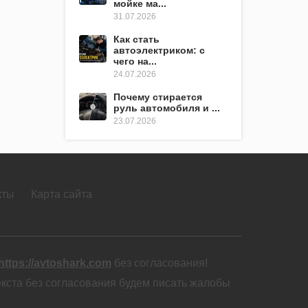
мойке ма...
31.07.2026
Как стать
автоэлектриком: с
чего на...
24.07.2026
Почему стирается
руль автомобиля и ...
23.07.2026
кты
Карта сайта
https://avtoshark.com
без согласования!
екста без согласования будем писать жалобы