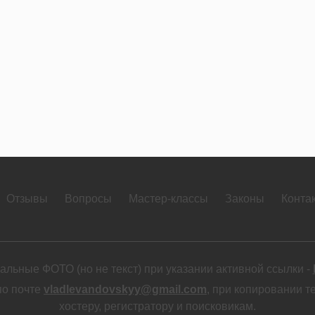
Отзывы
Вопросы
Мастер-классы
Законы
Конта
льные ФОТО (но не текст) при указании активной ссылки -
по почте
vladlevandovskyy@gmail.com
, при копировании т
хостеру, регистратору и поисковикам.