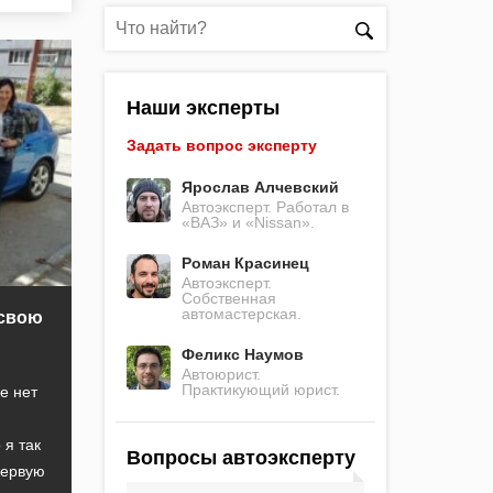
Наши эксперты
Задать вопрос эксперту
Ярослав Алчевский
Автоэксперт. Работал в
«ВАЗ» и «Nissan».
Роман Красинец
Автоэксперт.
Собственная
автомастерская.
 свою
Феликс Наумов
Автоюрист.
Практикующий юрист.
е нет
 я так
Вопросы автоэксперту
первую