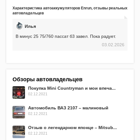
аккумулятор! Недавно установил новый АКОМ +
Характеристика автоаккумуляторов Enrun, отзывы реальных
EFB 75. Судя по характеристикам, он даже
автовладельцев
превосходит предыдущую модель.
Илья
В минус 25 75/760 пассат б3 завел. Пока радует.
03.02.2026
Обзоры автовладельцев
Покупка Mini Countryman и мои впеча...
02.12.2021
Автомобиль ВАЗ 2107 – малиновый
02.12.2021
Отзыв о легендарном японце – Mitsub...
02.12.2021