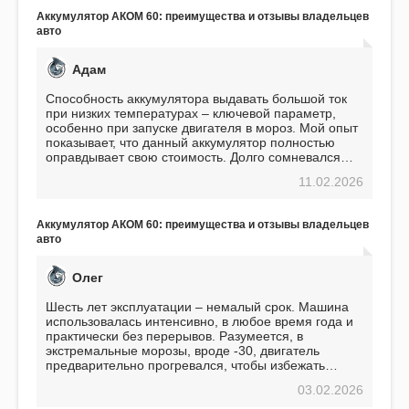
Аккумулятор АКОМ 60: преимущества и отзывы владельцев
авто
Адам
Способность аккумулятора выдавать большой ток
при низких температурах – ключевой параметр,
особенно при запуске двигателя в мороз. Мой опыт
показывает, что данный аккумулятор полностью
оправдывает свою стоимость. Долго сомневался
перед приобретением, но в итоге ни разу не
11.02.2026
пожалел. Считаю, что это отличное вложение,
избавляющее от головной боли, связанной с АКБ.
Подтверждаю
Аккумулятор АКОМ 60: преимущества и отзывы владельцев
авто
Олег
Шесть лет эксплуатации – немалый срок. Машина
использовалась интенсивно, в любое время года и
практически без перерывов. Разумеется, в
экстремальные морозы, вроде -30, двигатель
предварительно прогревался, чтобы избежать
проблем. И тем не менее, за весь период
03.02.2026
использования не было ни единой поломки,
связанной с аккумулятором. Прекрасный