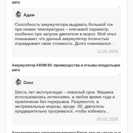
авто
Адам
Способность аккумулятора выдавать большой ток
при низких температурах – ключевой параметр,
особенно при запуске двигателя в мороз. Мой опыт
показывает, что данный аккумулятор полностью
оправдывает свою стоимость. Долго сомневался
перед приобретением, но в итоге ни разу не
11.02.2026
пожалел. Считаю, что это отличное вложение,
избавляющее от головной боли, связанной с АКБ.
Подтверждаю
Аккумулятор АКОМ 60: преимущества и отзывы владельцев
авто
Олег
Шесть лет эксплуатации – немалый срок. Машина
использовалась интенсивно, в любое время года и
практически без перерывов. Разумеется, в
экстремальные морозы, вроде -30, двигатель
предварительно прогревался, чтобы избежать
проблем. И тем не менее, за весь период
03.02.2026
использования не было ни единой поломки,
связанной с аккумулятором. Прекрасный
аккумулятор! Недавно установил новый АКОМ +