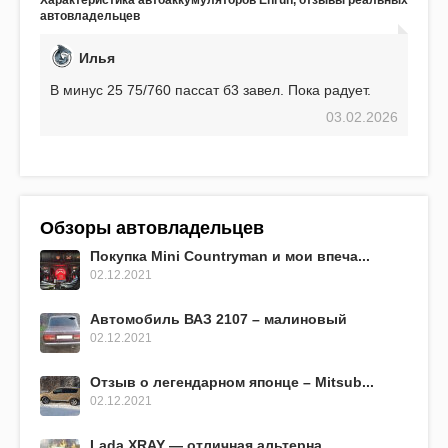
Характеристика автоаккумуляторов Enrun, отзывы реальных
EFB 75. Судя по характеристикам, он даже
автовладельцев
превосходит предыдущую модель.
Илья
В минус 25 75/760 пассат б3 завел. Пока радует.
03.02.2026
Обзоры автовладельцев
Покупка Mini Countryman и мои впеча...
02.12.2021
Автомобиль ВАЗ 2107 – малиновый
02.12.2021
Отзыв о легендарном японце – Mitsub...
02.12.2021
Lada XRAY — отличная альтерна...