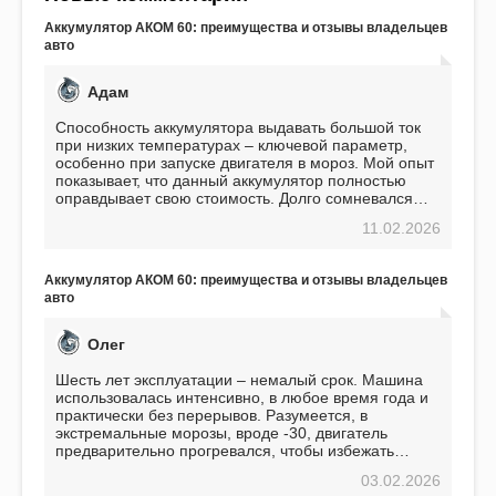
Аккумулятор АКОМ 60: преимущества и отзывы владельцев
авто
Адам
Способность аккумулятора выдавать большой ток
при низких температурах – ключевой параметр,
особенно при запуске двигателя в мороз. Мой опыт
показывает, что данный аккумулятор полностью
оправдывает свою стоимость. Долго сомневался
перед приобретением, но в итоге ни разу не
11.02.2026
пожалел. Считаю, что это отличное вложение,
избавляющее от головной боли, связанной с АКБ.
Подтверждаю
Аккумулятор АКОМ 60: преимущества и отзывы владельцев
авто
Олег
Шесть лет эксплуатации – немалый срок. Машина
использовалась интенсивно, в любое время года и
практически без перерывов. Разумеется, в
экстремальные морозы, вроде -30, двигатель
предварительно прогревался, чтобы избежать
проблем. И тем не менее, за весь период
03.02.2026
использования не было ни единой поломки,