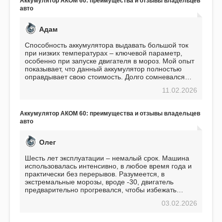
Аккумулятор АКОМ 60: преимущества и отзывы владельцев
авто
Адам
Способность аккумулятора выдавать большой ток
при низких температурах – ключевой параметр,
особенно при запуске двигателя в мороз. Мой опыт
показывает, что данный аккумулятор полностью
оправдывает свою стоимость. Долго сомневался
перед приобретением, но в итоге ни разу не
11.02.2026
пожалел. Считаю, что это отличное вложение,
избавляющее от головной боли, связанной с АКБ.
Подтверждаю
Аккумулятор АКОМ 60: преимущества и отзывы владельцев
авто
Олег
Шесть лет эксплуатации – немалый срок. Машина
использовалась интенсивно, в любое время года и
практически без перерывов. Разумеется, в
экстремальные морозы, вроде -30, двигатель
предварительно прогревался, чтобы избежать
проблем. И тем не менее, за весь период
03.02.2026
использования не было ни единой поломки,
связанной с аккумулятором. Прекрасный
аккумулятор! Недавно установил новый АКОМ +