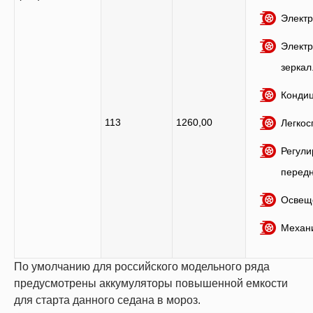
Электр
Электр
зеркал
Кондиц
113
1260,00
Легкос
Регули
передн
Освеще
Механи
По умолчанию для российского модельного ряда
предусмотрены аккумуляторы повышенной емкости
для старта данного седана в мороз.