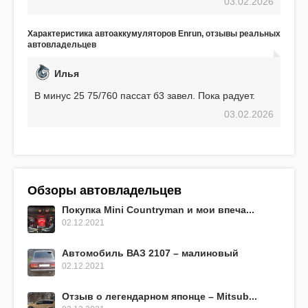
03.02.2026
использования не было ни единой поломки,
связанной с аккумулятором. Прекрасный
аккумулятор! Недавно установил новый АКОМ +
Характеристика автоаккумуляторов Enrun, отзывы реальных
EFB 75. Судя по характеристикам, он даже
автовладельцев
превосходит предыдущую модель.
Илья
В минус 25 75/760 пассат б3 завел. Пока радует.
03.02.2026
Обзоры автовладельцев
Покупка Mini Countryman и мои впеча...
02.12.2021
Автомобиль ВАЗ 2107 – малиновый
02.12.2021
Отзыв о легендарном японце – Mitsub...