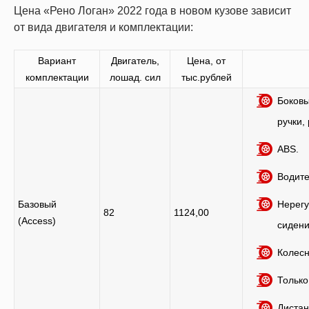
Цена «Рено Логан» 2022 года в новом кузове зависит
от вида двигателя и комплектации:
Вариант
Двигатель,
Цена, от
комплектации
лошад. сил
тыс.рублей
Боковы
ручки,
АВS.
Водите
Базовый
Нерегу
82
1124,00
(Access)
сидени
Колесн
Только
Дистан