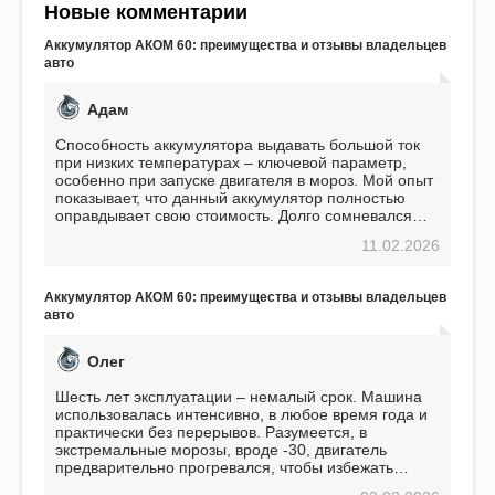
Новые комментарии
Аккумулятор АКОМ 60: преимущества и отзывы владельцев
авто
Адам
Способность аккумулятора выдавать большой ток
при низких температурах – ключевой параметр,
особенно при запуске двигателя в мороз. Мой опыт
показывает, что данный аккумулятор полностью
оправдывает свою стоимость. Долго сомневался
перед приобретением, но в итоге ни разу не
11.02.2026
пожалел. Считаю, что это отличное вложение,
избавляющее от головной боли, связанной с АКБ.
Подтверждаю
Аккумулятор АКОМ 60: преимущества и отзывы владельцев
авто
Олег
Шесть лет эксплуатации – немалый срок. Машина
использовалась интенсивно, в любое время года и
практически без перерывов. Разумеется, в
экстремальные морозы, вроде -30, двигатель
предварительно прогревался, чтобы избежать
проблем. И тем не менее, за весь период