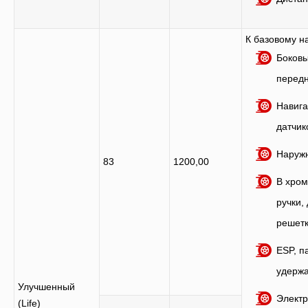
К базовому н
Боковы
передн
Навига
датчик
Наружн
83
1200,00
В хром
ручки,
решетк
ESP, п
удержа
Улучшенный
Электр
(Life)