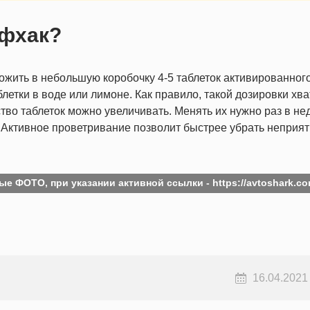
йфхак?
ожить в небольшую коробочку 4-5 таблеток активированного
етки в воде или лимоне. Как правило, такой дозировки хва
ство таблеток можно увеличивать. Менять их нужно раз в не
. Активное проветривание позволит быстрее убрать неприя
ые ФОТО, при указании активной ссылки -
https://avtoshark.co
16.04.2021