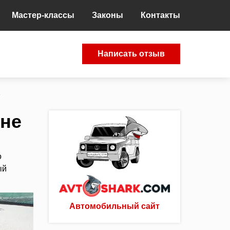
Мастер-классы
Законы
Контакты
Написать отзыв
е
ине
о
ый
Автомобильный сайт