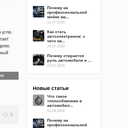
Почему на
профессиональной
мойке ма...
31.07.2026
Как стать
 угля.
автоэлектриком: с
тает
чего на...
делю.
24.07.2026
тный
Почему стирается
руль автомобиля и ...
23.07.2026
m/
Новые статьи
Что такое
теплообменник в
автомобил...
02.08.2026
0
Почему на
профессиональной