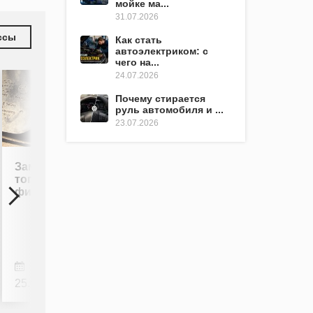
мойке ма...
31.07.2026
ссы
Как стать
автоэлектриком: с
чего на...
24.07.2026
Почему стирается
руль автомобиля и ...
23.07.2026
Замена
топливного
фильтра
25.04.2020
0