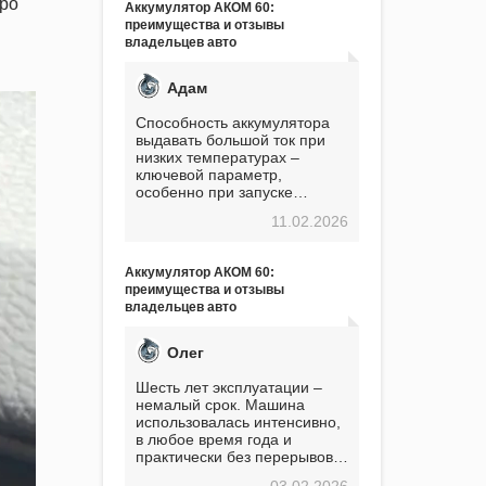
тро
Аккумулятор АКОМ 60:
преимущества и отзывы
владельцев авто
Адам
Способность аккумулятора
выдавать большой ток при
низких температурах –
ключевой параметр,
особенно при запуске
двигателя в мороз. Мой опыт
11.02.2026
показывает, что данный
аккумулятор полностью
оправдывает свою
Аккумулятор АКОМ 60:
стоимость. Долго сомневался
преимущества и отзывы
перед приобретением, но в
владельцев авто
итоге ни разу не пожалел.
Считаю, что это отличное
вложение, избавляющее от
Олег
головной боли, связанной с
АКБ. Подтверждаю
Шесть лет эксплуатации –
немалый срок. Машина
использовалась интенсивно,
в любое время года и
практически без перерывов.
Разумеется, в
03.02.2026