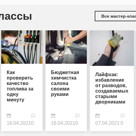
классы
Все мастер-кла
Как
Бюджетная
Лайфхак:
проверить
химчистка
избавление
качество
салона
от разводов,
топлива за
своими
создаваемых
одну
руками
старыми
минуту
дворниками
16.04.2021
0
16.04.2021
0
07.04.2021
0