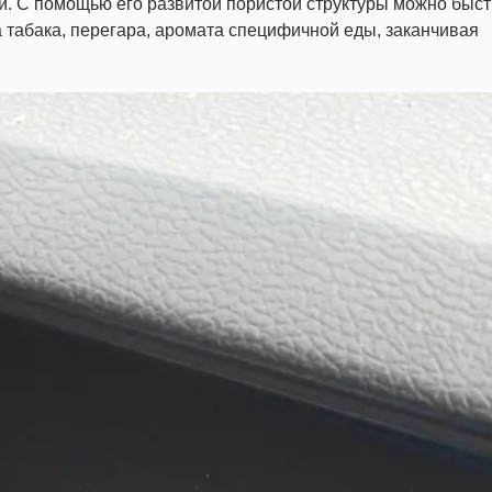
и. С помощью его развитой пористой структуры можно быс
а табака, перегара, аромата специфичной еды, заканчивая