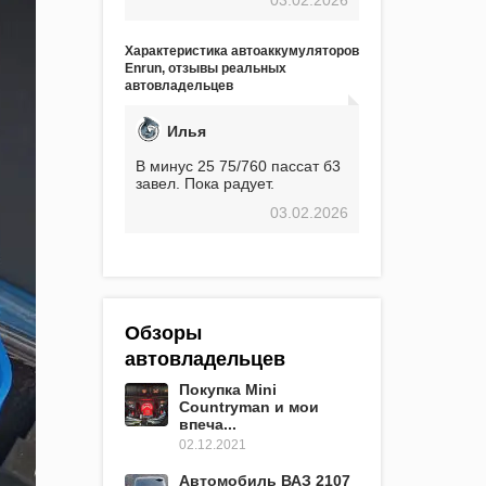
экстремальные морозы,
вроде -30, двигатель
предварительно
Характеристика автоаккумуляторов
прогревался, чтобы избежать
Enrun, отзывы реальных
проблем. И тем не менее, за
автовладельцев
весь период использования
не было ни единой поломки,
связанной с аккумулятором.
Илья
Прекрасный аккумулятор!
Недавно установил новый
В минус 25 75/760 пассат б3
АКОМ + EFB 75. Судя по
завел. Пока радует.
характеристикам, он даже
03.02.2026
превосходит предыдущую
модель.
Обзоры
автовладельцев
Покупка Mini
Countryman и мои
впеча...
02.12.2021
Автомобиль ВАЗ 2107