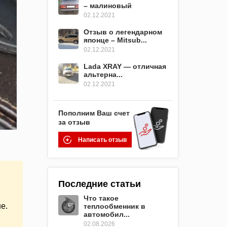
– малиновый
02.12.2021
Отзыв о легендарном
японце – Mitsub...
02.12.2021
Lada XRAY — отличная
альтерна...
02.12.2021
Пополним Ваш счет
за отзыв
Написать отзыв
Последние статьи
Что такое
е.
теплообменник в
автомобил...
02.08.2026