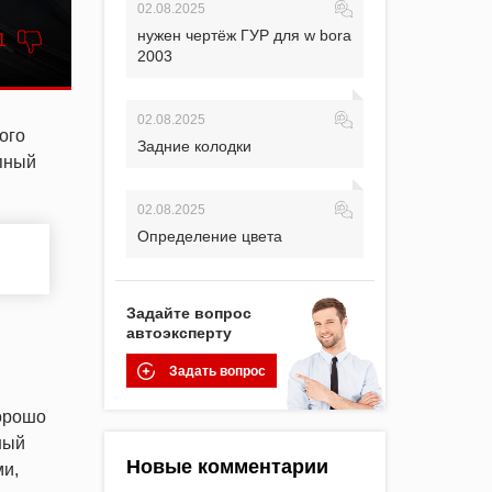
02.08.2025
нужен чертёж ГУР для w bora
1
2003
02.08.2025
ого
Задние колодки
упный
02.08.2025
Определение цвета
Задайте вопрос
автоэксперту
Задать вопрос
хорошо
ный
Новые комментарии
ми,