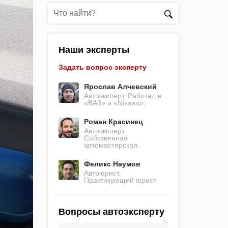
Наши эксперты
Задать вопрос эксперту
Ярослав Алчевский
Автоэксперт. Работал в
«ВАЗ» и «Nissan».
Роман Красинец
Автоэксперт.
Собственная
автомастерская.
Феликс Наумов
Автоюрист.
Практикующий юрист.
Вопросы автоэксперту