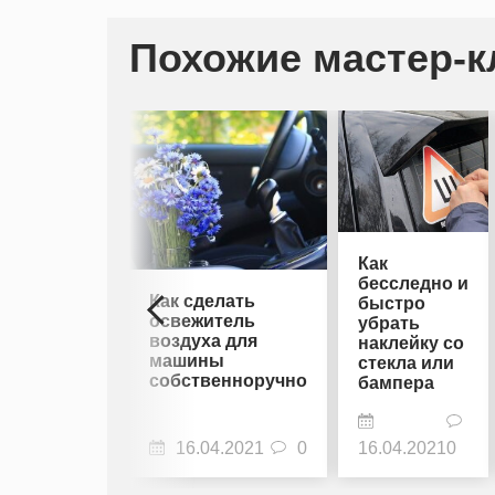
Похожие мастер-
Как
бесследно и
Как сделать
быстро
освежитель
убрать
воздуха для
наклейку со
машины
стекла или
собственноручно
бампера
16.04.2021
0
16.04.2021
0