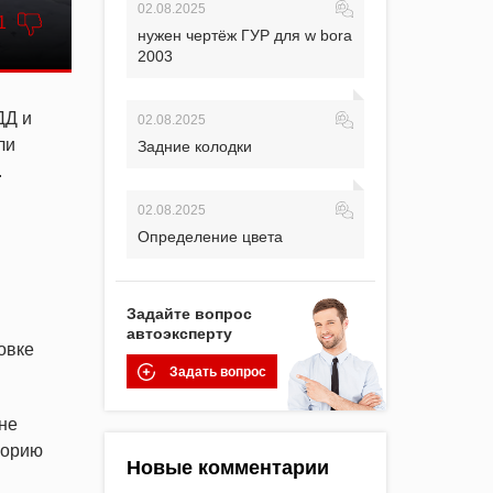
02.08.2025
1
нужен чертёж ГУР для w bora
2003
ДД и
02.08.2025
ли
Задние колодки
.
02.08.2025
Определение цвета
Задайте вопрос
автоэксперту
овке
Задать вопрос
не
горию
Новые комментарии