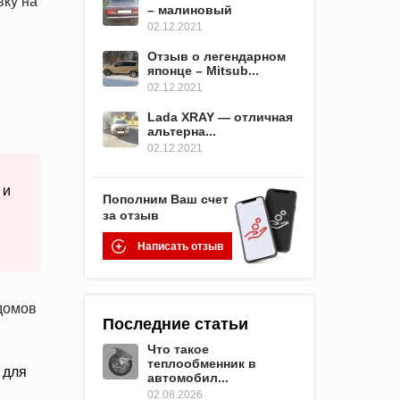
вку на
– малиновый
02.12.2021
Отзыв о легендарном
японце – Mitsub...
02.12.2021
Lada XRAY — отличная
альтерна...
02.12.2021
 и
Пополним Ваш счет
за отзыв
Написать отзыв
домов
Последние статьи
Что такое
теплообменник в
 для
автомобил...
02.08.2026