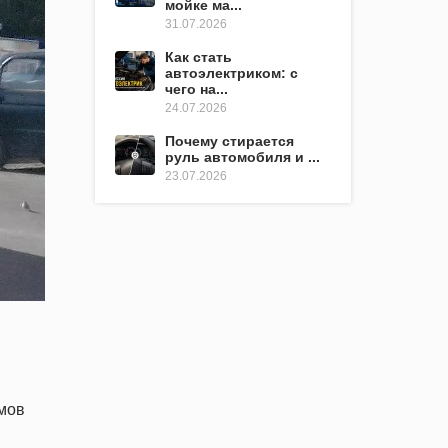
мойке ма...
31.07.2026
Как стать
автоэлектриком: с
чего на...
24.07.2026
Почему стирается
руль автомобиля и ...
23.07.2026
омов