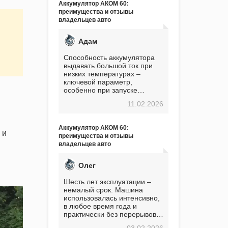
Аккумулятор АКОМ 60:
преимущества и отзывы
владельцев авто
Адам
Способность аккумулятора
выдавать большой ток при
низких температурах –
ключевой параметр,
особенно при запуске
двигателя в мороз. Мой опыт
11.02.2026
показывает, что данный
аккумулятор полностью
оправдывает свою
Аккумулятор АКОМ 60:
стоимость. Долго сомневался
 и
преимущества и отзывы
перед приобретением, но в
владельцев авто
итоге ни разу не пожалел.
Считаю, что это отличное
вложение, избавляющее от
Олег
головной боли, связанной с
АКБ. Подтверждаю
Шесть лет эксплуатации –
немалый срок. Машина
использовалась интенсивно,
в любое время года и
практически без перерывов.
Разумеется, в
03.02.2026