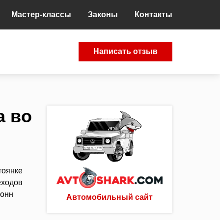
Мастер-классы
Законы
Контакты
Написать отзыв
а во
тоянке
еходов
тонн
Автомобильный сайт