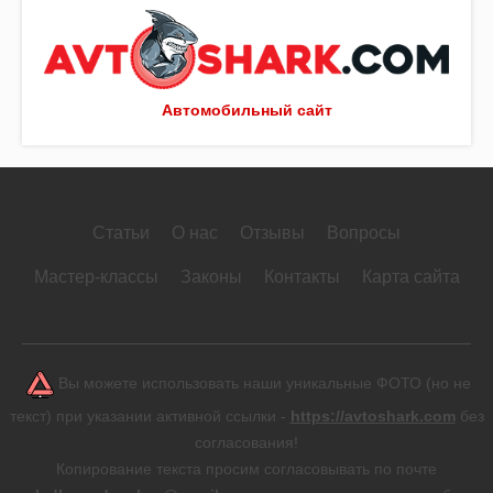
Автомобильный сайт
Статьи
О нас
Отзывы
Вопросы
Мастер-классы
Законы
Контакты
Карта сайта
Вы можете использовать наши уникальные ФОТО (но не
текст) при указании активной ссылки -
https://avtoshark.com
без
согласования!
Копирование текста просим согласовывать по почте