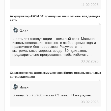
перед приобретением, но в итоге ни разу не
11.02.2026
пожалел. Считаю, что это отличное вложение,
избавляющее от головной боли, связанной с АКБ.
Подтверждаю
Аккумулятор АКОМ 60: преимущества и отзывы владельцев
авто
Олег
Шесть лет эксплуатации – немалый срок. Машина
использовалась интенсивно, в любое время года и
практически без перерывов. Разумеется, в
экстремальные морозы, вроде -30, двигатель
предварительно прогревался, чтобы избежать
проблем. И тем не менее, за весь период
03.02.2026
использования не было ни единой поломки,
связанной с аккумулятором. Прекрасный
аккумулятор! Недавно установил новый АКОМ +
Характеристика автоаккумуляторов Enrun, отзывы реальных
EFB 75. Судя по характеристикам, он даже
автовладельцев
превосходит предыдущую модель.
Илья
В минус 25 75/760 пассат б3 завел. Пока радует.
03.02.2026