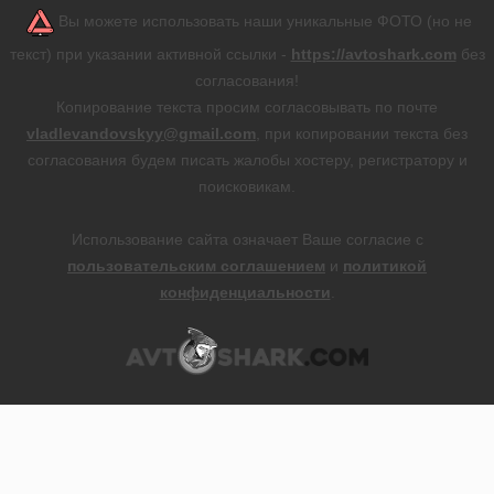
Вы можете использовать наши уникальные ФОТО (но не
текст) при указании активной ссылки -
https://avtoshark.com
без
согласования!
Копирование текста просим согласовывать по почте
vladlevandovskyy@gmail.com
, при копировании текста без
согласования будем писать жалобы хостеру, регистратору и
поисковикам.
Использование сайта означает Ваше согласие с
пользовательским соглашением
и
политикой
конфиденциальности
.