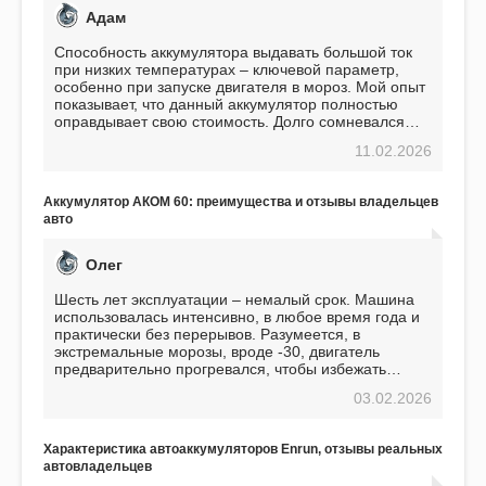
Адам
Способность аккумулятора выдавать большой ток
при низких температурах – ключевой параметр,
особенно при запуске двигателя в мороз. Мой опыт
показывает, что данный аккумулятор полностью
оправдывает свою стоимость. Долго сомневался
перед приобретением, но в итоге ни разу не
11.02.2026
пожалел. Считаю, что это отличное вложение,
избавляющее от головной боли, связанной с АКБ.
Подтверждаю
Аккумулятор АКОМ 60: преимущества и отзывы владельцев
авто
Олег
Шесть лет эксплуатации – немалый срок. Машина
использовалась интенсивно, в любое время года и
практически без перерывов. Разумеется, в
экстремальные морозы, вроде -30, двигатель
предварительно прогревался, чтобы избежать
проблем. И тем не менее, за весь период
03.02.2026
использования не было ни единой поломки,
связанной с аккумулятором. Прекрасный
аккумулятор! Недавно установил новый АКОМ +
Характеристика автоаккумуляторов Enrun, отзывы реальных
EFB 75. Судя по характеристикам, он даже
автовладельцев
превосходит предыдущую модель.