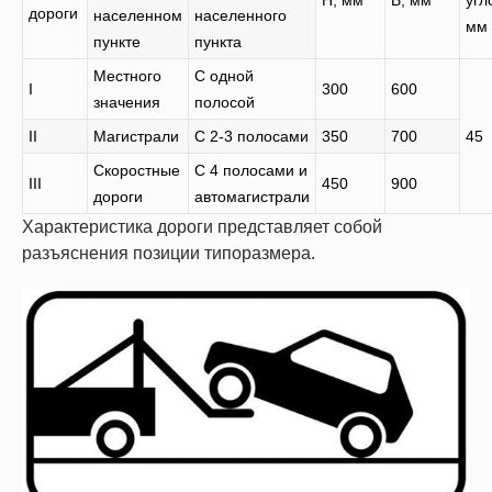
Н, мм
В, мм
угл
дороги
населенном
населенного
мм
пункте
пункта
Местного
С одной
I
300
600
значения
полосой
II
Магистрали
С 2-3 полосами
350
700
45
Скоростные
С 4 полосами и
III
450
900
дороги
автомагистрали
Характеристика дороги представляет собой
разъяснения позиции типоразмера.