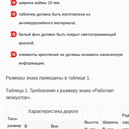
ширина каймы 10 мм;
табличка должна быть изготовлена из
антикоррозийного материала;
белый фон должен быть покрыт светоотражающей
краской;
элементы крепления не должны искажать нанесенную
информацию.
Размеры знака приведены в таблице 1.
Таблица 1. Требования к размеру знака «Работает
эвакуатор».
Характеристика дороги
Рад
Типо-
Высота,
Ширина,
скр
размер
В
Вне