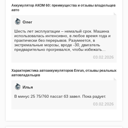
Подтверждаю
Аккумулятор АКОМ 60: преимущества и отзывы владельцев
авто
Олег
Шесть лет эксплуатации – немалый срок. Машина
использовалась интенсивно, в любое время года и
практически без перерывов. Разумеется, в
экстремальные морозы, вроде -30, двигатель
предварительно прогревался, чтобы избежать
проблем. И тем не менее, за весь период
03.02.2026
использования не было ни единой поломки,
связанной с аккумулятором. Прекрасный
аккумулятор! Недавно установил новый АКОМ +
Характеристика автоаккумуляторов Enrun, отзывы реальных
EFB 75. Судя по характеристикам, он даже
автовладельцев
превосходит предыдущую модель.
Илья
В минус 25 75/760 пассат б3 завел. Пока радует.
03.02.2026