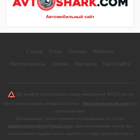
Автомобильный сайт
Статьи
О нас
Отзывы
Вопросы
Мастер-классы
Законы
Контакты
Карта сайта
Вы можете использовать наши уникальные ФОТО (но не
текст) при указании активной ссылки -
https://avtoshark.com
без
согласования!
Копирование текста просим согласовывать по почте
vladlevandovskyy@gmail.com
, при копировании текста без
согласования будем писать жалобы хостеру, регистратору и