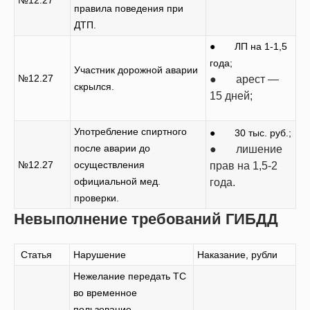
№12.27
правила поведения при
ДТП.
● ЛП на 1-1,5
года;
Участник дорожной аварии
№12.27
● арест —
скрылся.
15 дней;
Употребление спиртного
● 30 тыс. руб.;
после аварии до
● лишение
№12.27
осуществления
прав на 1,5-2
официальной мед.
года.
проверки.
Невыполнение требований ГИБДД
Статья
Нарушение
Наказание, рубли
Нежелание передать ТС
во временное
пользование