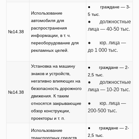
● граждане — 3-
Использование
5 тыс.
автомобиля для
● должностные
распространения
лица — 40-50 тыс.
№14.38
информации, в т. ч.
● юр. лица —
переоборудование для
до 1 000 тыс.
рекламных целей.
Установка на машину
● граждане — 2-
знаков и устройств,
2,5 тыс.
негативно влияющих на
● должностные
безопасность дорожного
лица — 10-20 тыс.
№14.38
движения. К таким
● юр. лица —
относятся закрывающие
200-500 тыс.
обзор конструкции,
проекторы и т. п.
● граждане — 2-
Использование
2,5 тыс.
транспортных средств