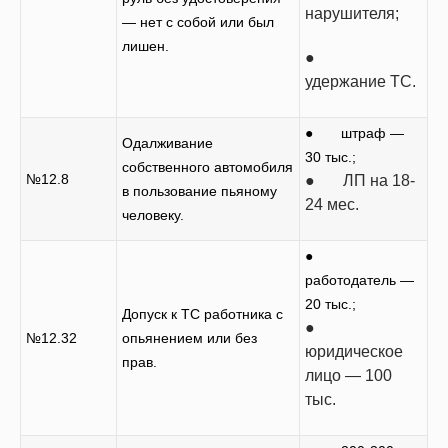
нарушителя;
— нет с собой или был
лишен.
●
удержание ТС.
● штраф —
Одалживание
30 тыс.;
собственного автомобиля
№12.8
● ЛП на 18-
в пользование пьяному
24 мес.
человеку.
●
работодатель —
20 тыс.;
Допуск к ТС работника с
●
№12.32
опьянением или без
юридическое
прав.
лицо — 100
тыс.