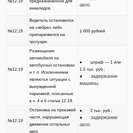
№12.19
предназначенной для
авто.
инвалидов.
Водитель остановился
на «зебре» либо
№12.19
1 000 рублей
припарковался на
тротуаре.
Размещение
автомобиля на
● штраф — 1 или
автобусных остановках
№12.19
1,5 тыс. руб.;
и т. п. Исключением
● задержание
являются ситуации с
машины.
вынужденной
парковкой, описанные
в ч. 4 и 6 статьи 12.19.
Остановка на проезжей
● 2 тыс. руб.;
части, нарушающая
● задержание
№12.19
движение остальных
авто.
авто