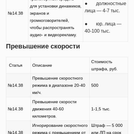
● должностные
для установки динамиков,
лица — 4-7 тыс.
№14.38
экранов и
громкоговорителей,
● юр. лица —
чтобы распространять
40-100 тыс.
аудио- и видеорекламу.
Превышение скорости
Стоимость
Статья
Описание
штрафа, руб.
Превышение скоростного
№14.38
режима в диапазоне 20-40
500
км/ч.
Превышение скорости
№14.38
движения 40-60
1-1,5 тыс.
километров.
Игнорирование скоростного
Штраф — 5 000
№14.38
режима с превышением от
или ЛП на срок