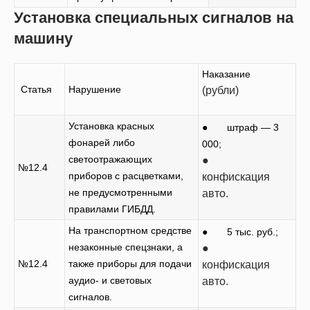
Установка специальных сигналов на
машину
Наказание
Статья
Нарушение
(рубли)
Установка красных
● штраф — 3
фонарей либо
000;
светоотражающих
●
№12.4
приборов с расцветками,
конфискация
не предусмотренными
авто.
правилами ГИБДД.
На транспортном средстве
● 5 тыс. руб.;
незаконные спецзнаки, а
●
№12.4
также приборы для подачи
конфискация
аудио- и световых
авто.
сигналов.