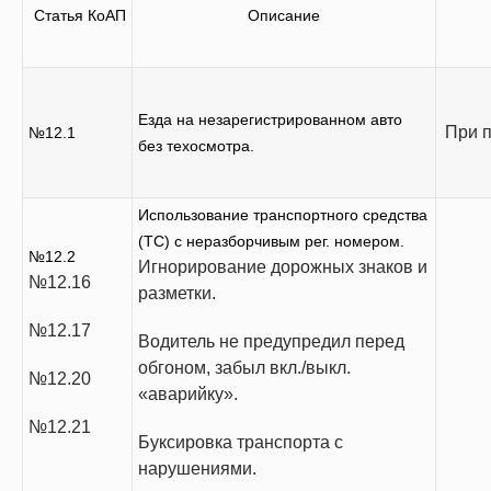
Статья КоАП
Описание
Езда на незарегистрированном авто
При п
№12.1
без техосмотра.
Использование транспортного средства
(ТС) с неразборчивым рег. номером.
№12.2
Игнорирование дорожных знаков и
№12.16
разметки.
№12.17
Водитель не предупредил перед
обгоном, забыл вкл./выкл.
№12.20
«аварийку».
№12.21
Буксировка транспорта с
нарушениями.