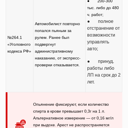
● 200-300
тыс. либо до 480
ч. работ;
● полное
Автомобилист повторно
отстранение от
попался пьяным за
возможности
№264.1
рулем. Ранее был
управлять
«Уголовного
подвергнут
авто;
кодекса РФ»
административному
наказанию, от экспресс-
● принуд.
проверки отказывается.
работы либо
ЛП на срок до 2
лет.
Опьянение фиксируют, если количество
спирта в крови превышает 0,3г на 1 л.
Альтернативное измерение — от 0,16 мг/л
при выдохе. Арест не распространяется