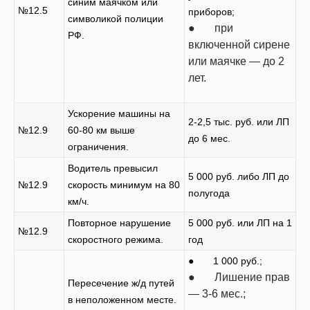
синим маячком или
№12.5
приборов;
символикой полиции
● при
РФ.
включенной сирене
или маячке — до 2
лет.
Ускорение машины на
2-2,5 тыс. руб. или ЛП
№12.9
60-80 км выше
до 6 мес.
ограничения.
Водитель превысил
5 000 руб. либо ЛП до
№12.9
скорость минимум на 80
полугода
км/ч.
Повторное нарушение
5 000 руб. или ЛП на 1
№12.9
скоростного режима.
год
● 1 000 руб.;
● Лишение прав
Пересечение ж/д путей
— 3-6 мес.;
в неположенном месте.