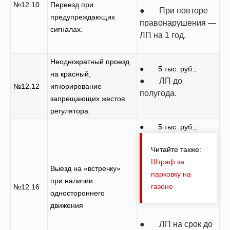
№12.10
Переезд при
● При повторе
предупреждающих
правонарушения —
сигналах.
ЛП на 1 год.
Неоднократный проезд
● 5 тыс. руб.;
на красный,
● ЛП до
№12.12
игнорирование
полугода.
запрещающих жестов
регулятора.
● 5 тыс. руб.;
Читайте также:
Штраф за
Выезд на «встречку»
парковку на
при наличии
газоне
№12.16
одностороннего
движения
● ЛП на срок до