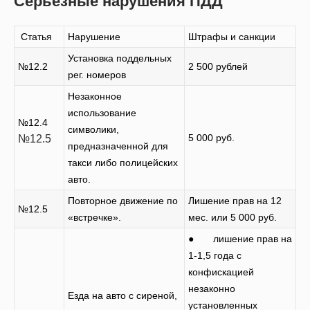
Серьезные нарушения ПДД
Статья
Нарушение
Штрафы и санкции
Установка поддельных
№12.2
2 500 рублей
рег. номеров
Незаконное
использование
№12.4
символики,
5 000 руб.
№12.5
предназначенной для
такси либо полицейских
авто.
Повторное движение по
Лишение прав на 12
№12.5
«встречке».
мес. или 5 000 руб.
● лишение прав на
1-1,5 года с
конфискацией
незаконно
Езда на авто с сиреной,
установленных