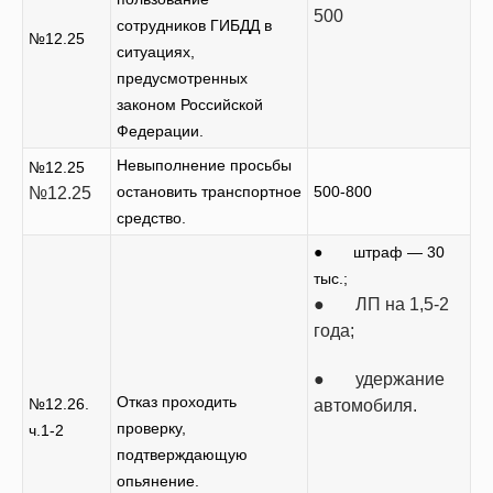
500
сотрудников ГИБДД в
№12.25
ситуациях,
предусмотренных
законом Российской
Федерации.
Невыполнение просьбы
№12.25
остановить транспортное
500-800
№12.25
средство.
● штраф — 30
тыс.;
● ЛП на 1,5-2
года;
● удержание
Отказ проходить
№12.26.
автомобиля.
проверку,
ч.1-2
подтверждающую
опьянение.