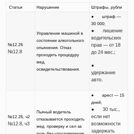
Статья
Нарушение
Штрафы, рубли
● штраф —
30 000;
● лишение
Управление машиной в
водительских
состоянии алкогольного
№12.26
прав — от 18
опьянения. Отказ
№12.8
до 24 мес.;
проходить процедуру
мед.
●
освидетельствования.
удержание
авто.
● арест — 15
дней;
● 30 тыс.,
Пьяный водитель
если нет
№12.26, ч2
отказывается проходить
№12.8, ч3
возможности
мед. проверку и сел за
задержать
руль без удостоверения