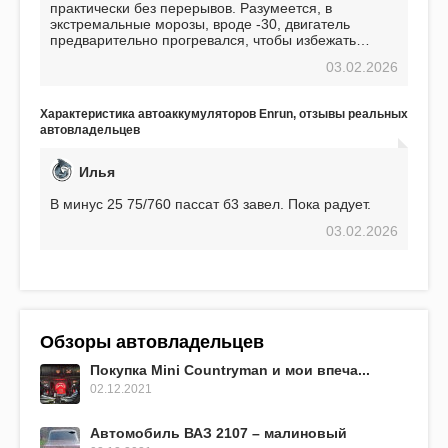
практически без перерывов. Разумеется, в
экстремальные морозы, вроде -30, двигатель
предварительно прогревался, чтобы избежать
проблем. И тем не менее, за весь период
03.02.2026
использования не было ни единой поломки,
связанной с аккумулятором. Прекрасный
аккумулятор! Недавно установил новый АКОМ +
Характеристика автоаккумуляторов Enrun, отзывы реальных
EFB 75. Судя по характеристикам, он даже
автовладельцев
превосходит предыдущую модель.
Илья
В минус 25 75/760 пассат б3 завел. Пока радует.
03.02.2026
Обзоры автовладельцев
Покупка Mini Countryman и мои впеча...
02.12.2021
Автомобиль ВАЗ 2107 – малиновый