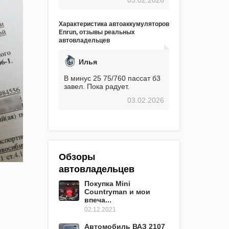
экстремальные морозы,
вроде -30, двигатель
предварительно
Характеристика автоаккумуляторов
прогревался, чтобы избежать
Enrun, отзывы реальных
проблем. И тем не менее, за
автовладельцев
весь период использования
не было ни единой поломки,
связанной с аккумулятором.
Илья
Прекрасный аккумулятор!
Недавно установил новый
В минус 25 75/760 пассат б3
АКОМ + EFB 75. Судя по
завел. Пока радует.
характеристикам, он даже
03.02.2026
превосходит предыдущую
модель.
Обзоры
автовладельцев
Покупка Mini
Countryman и мои
впеча...
02.12.2021
Автомобиль ВАЗ 2107