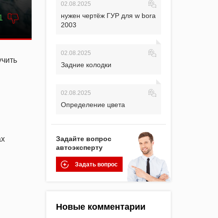
02.08.2025
нужен чертёж ГУР для w bora
1
2003
02.08.2025
учить
Задние колодки
02.08.2025
Определение цвета
ах
Задайте вопрос
автоэксперту
Задать вопрос
Новые комментарии