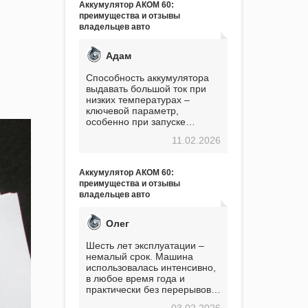
Аккумулятор АКОМ 60:
преимущества и отзывы
владельцев авто
Адам
Способность аккумулятора
выдавать большой ток при
низких температурах –
ключевой параметр,
особенно при запуске
двигателя в мороз. Мой опыт
11.02.2026
показывает, что данный
аккумулятор полностью
оправдывает свою
Аккумулятор АКОМ 60:
стоимость. Долго сомневался
преимущества и отзывы
перед приобретением, но в
владельцев авто
итоге ни разу не пожалел.
Считаю, что это отличное
вложение, избавляющее от
Олег
головной боли, связанной с
АКБ. Подтверждаю
Шесть лет эксплуатации –
немалый срок. Машина
использовалась интенсивно,
в любое время года и
практически без перерывов.
Разумеется, в
03.02.2026