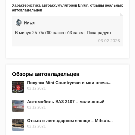
аккумулятор! Недавно установил новый АКОМ +
Характеристика автоаккумуляторов Enrun, отзывы реальных
EFB 75. Судя по характеристикам, он даже
автовладельцев
превосходит предыдущую модель.
Илья
В минус 25 75/760 пассат б3 завел. Пока радует.
03.02.2026
Обзоры автовладельцев
Покупка Mini Countryman и мои впеча...
02.12.2021
Автомобиль ВАЗ 2107 – малиновый
02.12.2021
Отзыв о легендарном японце – Mitsub...
02.12.2021