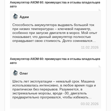
Аккумулятор АКОМ 60: преимущества и отзывы владельцев
авто
Адам
Способность аккумулятора выдавать большой ток
при низких температурах – ключевой параметр,
особенно при запуске двигателя в мороз. Мой опыт
показывает, что данный аккумулятор полностью
оправдывает свою стоимость. Долго сомневался
перед приобретением, но в итоге ни разу не
11.02.2026
пожалел. Считаю, что это отличное вложение,
избавляющее от головной боли, связанной с АКБ.
Подтверждаю
Аккумулятор АКОМ 60: преимущества и отзывы владельцев
авто
Олег
Шесть лет эксплуатации – немалый срок. Машина
использовалась интенсивно, в любое время года и
практически без перерывов. Разумеется, в
экстремальные морозы, вроде -30, двигатель
предварительно прогревался, чтобы избежать
проблем. И тем не менее, за весь период
03.02.2026
использования не было ни единой поломки,
связанной с аккумулятором. Прекрасный