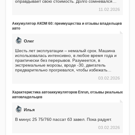
оправдывает свою стоимость. Долго сомневался
перед приобретением, но в итоге ни разу не
11.02.2026
пожалел. Считаю, что это отличное вложение,
избавляющее от головной боли, связанной с АКБ.
Подтверждаю
Аккумулятор АКОМ 60: преимущества и отзывы владельцев
авто
Олег
Шесть лет эксплуатации – немалый срок. Машина
использовалась интенсивно, в любое время года и
практически без перерывов. Разумеется, в
экстремальные морозы, вроде -30, двигатель
предварительно прогревался, чтобы избежать
проблем. И тем не менее, за весь период
03.02.2026
использования не было ни единой поломки,
связанной с аккумулятором. Прекрасный
аккумулятор! Недавно установил новый АКОМ +
Характеристика автоаккумуляторов Enrun, отзывы реальных
EFB 75. Судя по характеристикам, он даже
автовладельцев
превосходит предыдущую модель.
Илья
В минус 25 75/760 пассат б3 завел. Пока радует.
03.02.2026