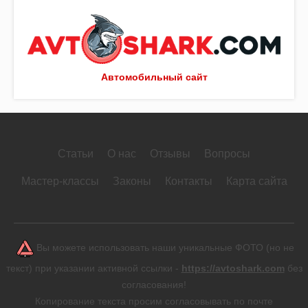
Автомобильный сайт
Статьи
О нас
Отзывы
Вопросы
Мастер-классы
Законы
Контакты
Карта сайта
Вы можете использовать наши уникальные ФОТО (но не
текст) при указании активной ссылки -
https://avtoshark.com
без
согласования!
Копирование текста просим согласовывать по почте