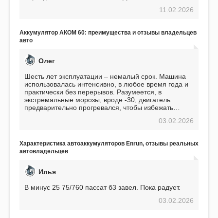
перед приобретением, но в итоге ни разу не
11.02.2026
пожалел. Считаю, что это отличное вложение,
избавляющее от головной боли, связанной с АКБ.
Подтверждаю
Аккумулятор АКОМ 60: преимущества и отзывы владельцев
авто
Олег
Шесть лет эксплуатации – немалый срок. Машина
использовалась интенсивно, в любое время года и
практически без перерывов. Разумеется, в
экстремальные морозы, вроде -30, двигатель
предварительно прогревался, чтобы избежать
проблем. И тем не менее, за весь период
03.02.2026
использования не было ни единой поломки,
связанной с аккумулятором. Прекрасный
аккумулятор! Недавно установил новый АКОМ +
Характеристика автоаккумуляторов Enrun, отзывы реальных
EFB 75. Судя по характеристикам, он даже
автовладельцев
превосходит предыдущую модель.
Илья
В минус 25 75/760 пассат б3 завел. Пока радует.
03.02.2026