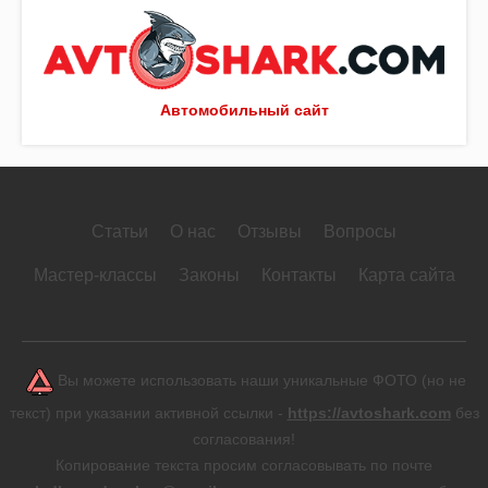
Автомобильный сайт
Статьи
О нас
Отзывы
Вопросы
Мастер-классы
Законы
Контакты
Карта сайта
Вы можете использовать наши уникальные ФОТО (но не
текст) при указании активной ссылки -
https://avtoshark.com
без
согласования!
Копирование текста просим согласовывать по почте