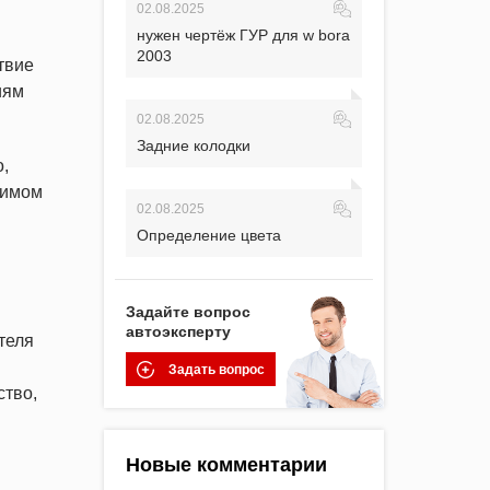
02.08.2025
нужен чертёж ГУР для w bora
2003
твие
иям
02.08.2025
Задние колодки
о,
римом
02.08.2025
Определение цвета
Задайте вопрос
автоэксперту
теля
Задать вопрос
ство,
Новые комментарии