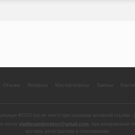
Отзывы
Вопросы
Мастер-классы
Законы
Конта
льные ФОТО (но не текст) при указании активной ссылки -
по почте
vladlevandovskyy@gmail.com
, при копировании т
хостеру, регистратору и поисковикам.