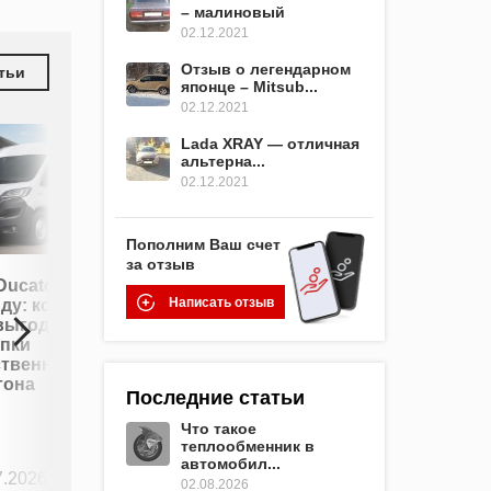
– малиновый
02.12.2021
Отзыв о легендарном
тьи
японце – Mitsub...
02.12.2021
Lada XRAY — отличная
альтерна...
02.12.2021
Пополним Ваш счет
за отзыв
Авто в
 Ducato в
кредит: как
Написать отзыв
ду: когда
выбрать
выгоднее
выгодные
упки
условия и
ственного
не
гона
Последние статьи
переплатить
Что такое
теплообменник в
автомобил...
7.2026
0
23.07.2026
0
02.08.2026