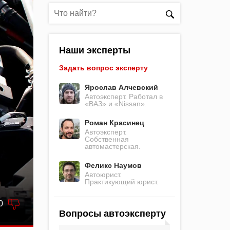
Наши эксперты
Задать вопрос эксперту
Ярослав Алчевский
Автоэксперт. Работал в
«ВАЗ» и «Nissan».
Роман Красинец
Автоэксперт.
Собственная
автомастерская.
Феликс Наумов
Автоюрист.
Практикующий юрист.
0
Вопросы автоэксперту