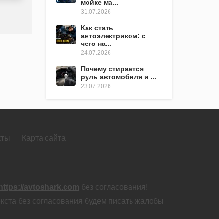
мойке ма...
31.07.2026
Как стать
автоэлектриком: с
чего на...
24.07.2026
Почему стирается
руль автомобиля и ...
23.07.2026
кты
Карта сайта
https://avtoshark.com
без согласования!
екста без согласования будем писать жалобы