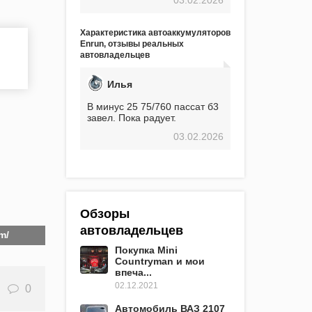
экстремальные морозы,
вроде -30, двигатель
предварительно
Характеристика автоаккумуляторов
прогревался, чтобы избежать
Enrun, отзывы реальных
проблем. И тем не менее, за
автовладельцев
весь период использования
не было ни единой поломки,
связанной с аккумулятором.
Илья
Прекрасный аккумулятор!
Недавно установил новый
В минус 25 75/760 пассат б3
АКОМ + EFB 75. Судя по
завел. Пока радует.
характеристикам, он даже
03.02.2026
превосходит предыдущую
модель.
Обзоры
автовладельцев
m/
Покупка Mini
Countryman и мои
впеча...
02.12.2021
0
Автомобиль ВАЗ 2107