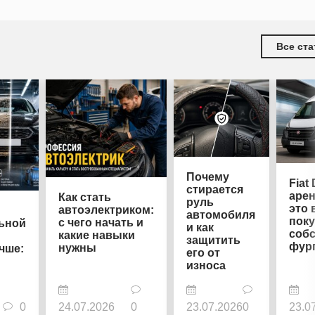
Все ста
Почему
Fiat
стирается
арен
Как стать
руль
это 
автоэлектриком:
автомобиля
пок
с чего начать и
ьной
и как
соб
какие навыки
защитить
фур
нужны
чше:
его от
износа
0
24.07.2026
0
23.07.2026
0
23.0