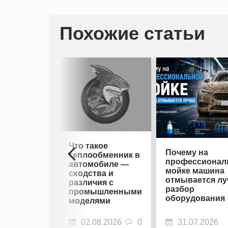
Похожие статьи
Что такое
Почему на
теплообменник в
профессионал
автомобиле —
мойке машина
сходства и
отмывается лу
различия с
разбор
промышленными
оборудования
моделями
02.08.2026
0
31.07.2026