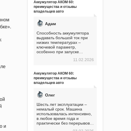
Аккумулятор АКОМ 60:
преимущества и отзывы
владельцев авто
нном
Адам
бке».
Способность аккумулятора
выдавать большой ток при
.
низких температурах –
ключевой параметр,
особенно при запуске
двигателя в мороз. Мой опыт
11.02.2026
показывает, что данный
аккумулятор полностью
сле
оправдывает свою
Аккумулятор АКОМ 60:
стоимость. Долго сомневался
преимущества и отзывы
перед приобретением, но в
владельцев авто
итоге ни разу не пожалел.
Считаю, что это отличное
вложение, избавляющее от
Олег
головной боли, связанной с
вой
АКБ. Подтверждаю
Шесть лет эксплуатации –
й
немалый срок. Машина
использовалась интенсивно,
в любое время года и
практически без перерывов.
о и
Разумеется, в
03.02.2026