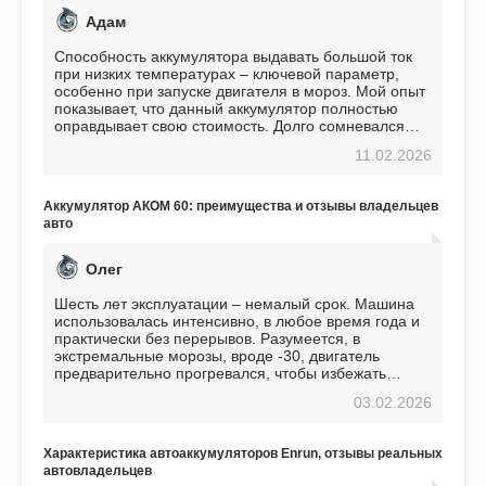
Адам
Способность аккумулятора выдавать большой ток
при низких температурах – ключевой параметр,
особенно при запуске двигателя в мороз. Мой опыт
показывает, что данный аккумулятор полностью
оправдывает свою стоимость. Долго сомневался
перед приобретением, но в итоге ни разу не
11.02.2026
пожалел. Считаю, что это отличное вложение,
избавляющее от головной боли, связанной с АКБ.
Подтверждаю
Аккумулятор АКОМ 60: преимущества и отзывы владельцев
авто
Олег
Шесть лет эксплуатации – немалый срок. Машина
использовалась интенсивно, в любое время года и
практически без перерывов. Разумеется, в
экстремальные морозы, вроде -30, двигатель
предварительно прогревался, чтобы избежать
проблем. И тем не менее, за весь период
03.02.2026
использования не было ни единой поломки,
связанной с аккумулятором. Прекрасный
аккумулятор! Недавно установил новый АКОМ +
Характеристика автоаккумуляторов Enrun, отзывы реальных
EFB 75. Судя по характеристикам, он даже
автовладельцев
превосходит предыдущую модель.