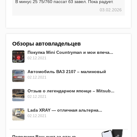
В минус 25 75/760 пассат б3 завел. Пока радует.
03.02.2026
Обзоры автовладельцев
Покупка Mini Countryman и мои впеча...
02.12.2021
Автомобиль ВАЗ 2107 – малиновый
02.12.2021
Отзыв о легендарном японце – Mitsub...
02.12.2021
Lada XRAY — отличная альтерна...
02.12.2021
Пополним Ваш счет за отзыв