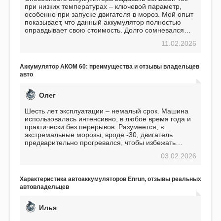
при низких температурах – ключевой параметр,
особенно при запуске двигателя в мороз. Мой опыт
показывает, что данный аккумулятор полностью
оправдывает свою стоимость. Долго сомневался
перед приобретением, но в итоге ни разу не
11.02.2026
пожалел. Считаю, что это отличное вложение,
избавляющее от головной боли, связанной с АКБ.
Подтверждаю
Аккумулятор АКОМ 60: преимущества и отзывы владельцев
авто
Олег
Шесть лет эксплуатации – немалый срок. Машина
использовалась интенсивно, в любое время года и
практически без перерывов. Разумеется, в
экстремальные морозы, вроде -30, двигатель
предварительно прогревался, чтобы избежать
проблем. И тем не менее, за весь период
03.02.2026
использования не было ни единой поломки,
связанной с аккумулятором. Прекрасный
аккумулятор! Недавно установил новый АКОМ +
Характеристика автоаккумуляторов Enrun, отзывы реальных
EFB 75. Судя по характеристикам, он даже
автовладельцев
превосходит предыдущую модель.
Илья