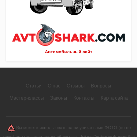
Автомобильный сайт
Статьи
О нас
Отзывы
Вопросы
Мастер-классы
Законы
Контакты
Карта сайта
Вы можете использовать наши уникальные ФОТО (но не
текст) при указании активной ссылки -
https://avtoshark.com
без