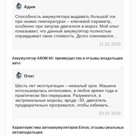
Адам
Способность аккумулятора выдавать большой ток
при низких температурах – ключевой параметр,
особенно при запуске двигателя в мороз. Мой опыт
показывает, что данный аккумулятор полностью
оправдывает свою стоимость. Долго сомневался
перед приобретением, но в итоге ни разу не
11.02.2026
пожалел. Считаю, что это отличное вложение,
избавляющее от головной боли, связанной с АКБ.
Подтверждаю
Аккумулятор АКОМ 60: преимущества и отзывы владельцев
авто
Олег
Шесть лет эксплуатации – немалый срок. Машина
использовалась интенсивно, в любое время года и
практически без перерывов. Разумеется, в
экстремальные морозы, вроде -30, двигатель
предварительно прогревался, чтобы избежать
проблем. И тем не менее, за весь период
03.02.2026
использования не было ни единой поломки,
связанной с аккумулятором. Прекрасный
аккумулятор! Недавно установил новый АКОМ +
Характеристика автоаккумуляторов Enrun, отзывы реальных
EFB 75. Судя по характеристикам, он даже
автовладельцев
превосходит предыдущую модель.