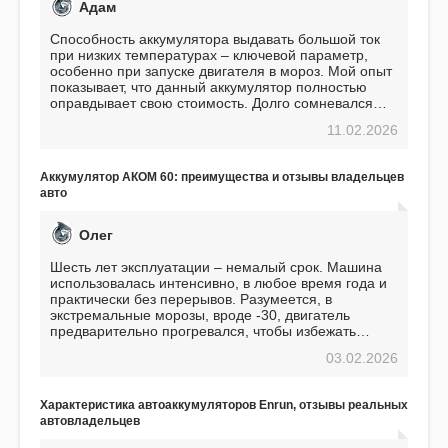
Адам
Способность аккумулятора выдавать большой ток
при низких температурах – ключевой параметр,
особенно при запуске двигателя в мороз. Мой опыт
показывает, что данный аккумулятор полностью
оправдывает свою стоимость. Долго сомневался
перед приобретением, но в итоге ни разу не
11.02.2026
пожалел. Считаю, что это отличное вложение,
избавляющее от головной боли, связанной с АКБ.
Подтверждаю
Аккумулятор АКОМ 60: преимущества и отзывы владельцев
авто
Олег
Шесть лет эксплуатации – немалый срок. Машина
использовалась интенсивно, в любое время года и
практически без перерывов. Разумеется, в
экстремальные морозы, вроде -30, двигатель
предварительно прогревался, чтобы избежать
проблем. И тем не менее, за весь период
03.02.2026
использования не было ни единой поломки,
связанной с аккумулятором. Прекрасный
аккумулятор! Недавно установил новый АКОМ +
Характеристика автоаккумуляторов Enrun, отзывы реальных
EFB 75. Судя по характеристикам, он даже
автовладельцев
превосходит предыдущую модель.