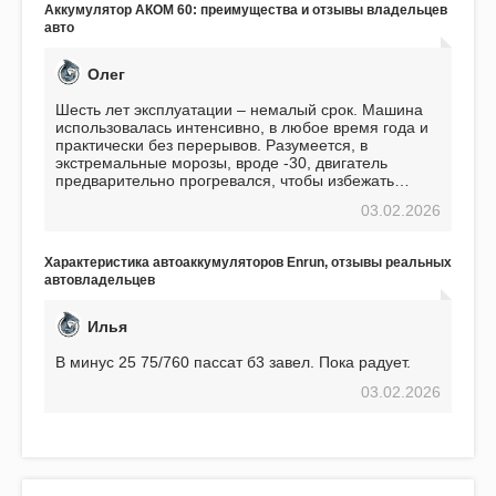
Аккумулятор АКОМ 60: преимущества и отзывы владельцев
авто
Олег
Шесть лет эксплуатации – немалый срок. Машина
использовалась интенсивно, в любое время года и
практически без перерывов. Разумеется, в
экстремальные морозы, вроде -30, двигатель
предварительно прогревался, чтобы избежать
проблем. И тем не менее, за весь период
03.02.2026
использования не было ни единой поломки,
связанной с аккумулятором. Прекрасный
аккумулятор! Недавно установил новый АКОМ +
Характеристика автоаккумуляторов Enrun, отзывы реальных
EFB 75. Судя по характеристикам, он даже
автовладельцев
превосходит предыдущую модель.
Илья
В минус 25 75/760 пассат б3 завел. Пока радует.
03.02.2026