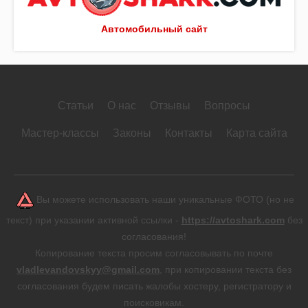
Автомобильный сайт
Статьи
О нас
Отзывы
Вопросы
Мастер-классы
Законы
Контакты
Карта сайта
Вы можете использовать наши уникальные ФОТО (но не
текст) при указании активной ссылки -
https://avtoshark.com
без
согласования!
Копирование текста просим согласовывать по почте
vladlevandovskyy@gmail.com
, при копировании текста без
согласования будем писать жалобы хостеру, регистратору и
поисковикам.