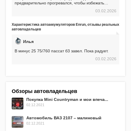
предварительно прогревался, чтобы избежать
проблем. И тем не менее, за весь период
03.02.2026
использования не было ни единой поломки,
связанной с аккумулятором. Прекрасный
аккумулятор! Недавно установил новый АКОМ +
Характеристика автоаккумуляторов Enrun, отзывы реальных
EFB 75. Судя по характеристикам, он даже
автовладельцев
превосходит предыдущую модель.
Илья
В минус 25 75/760 пассат б3 завел. Пока радует.
03.02.2026
Обзоры автовладельцев
Покупка Mini Countryman и мои впеча...
02.12.2021
Автомобиль ВАЗ 2107 – малиновый
02.12.2021