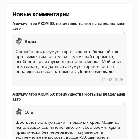
Новые комментарии
Аккумулятор АКОМ 60: преимущества и отзывы владельцев
авто
Адам
Способность аккумулятора выдавать большой ток
при низких температурах – ключевой параметр,
особенно при запуске двигателя в мороз. Мой опыт
показывает, что данный аккумулятор полностью
оправдывает свою стоимость. Долго сомневался
перед приобретением, но в итоге ни разу не
11.02.2026
пожалел. Считаю, что это отличное вложение,
избавляющее от головной боли, связанной с АКБ.
Подтверждаю
Аккумулятор АКОМ 60: преимущества и отзывы владельцев
авто
Олег
Шесть лет эксплуатации – немалый срок. Машина
использовалась интенсивно, в любое время года и
практически без перерывов. Разумеется, в
экстремальные морозы, вроде -30, двигатель