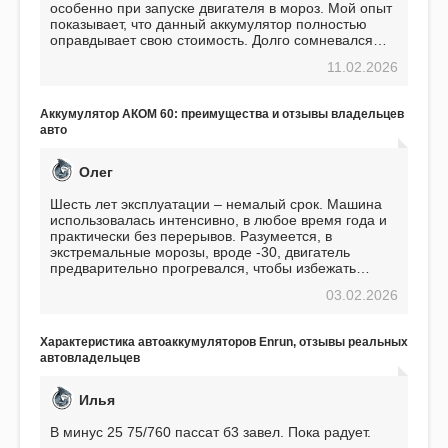
особенно при запуске двигателя в мороз. Мой опыт
показывает, что данный аккумулятор полностью
оправдывает свою стоимость. Долго сомневался
перед приобретением, но в итоге ни разу не
11.02.2026
пожалел. Считаю, что это отличное вложение,
избавляющее от головной боли, связанной с АКБ.
Подтверждаю
Аккумулятор АКОМ 60: преимущества и отзывы владельцев
авто
Олег
Шесть лет эксплуатации – немалый срок. Машина
использовалась интенсивно, в любое время года и
практически без перерывов. Разумеется, в
экстремальные морозы, вроде -30, двигатель
предварительно прогревался, чтобы избежать
проблем. И тем не менее, за весь период
03.02.2026
использования не было ни единой поломки,
связанной с аккумулятором. Прекрасный
аккумулятор! Недавно установил новый АКОМ +
Характеристика автоаккумуляторов Enrun, отзывы реальных
EFB 75. Судя по характеристикам, он даже
автовладельцев
превосходит предыдущую модель.
Илья
В минус 25 75/760 пассат б3 завел. Пока радует.