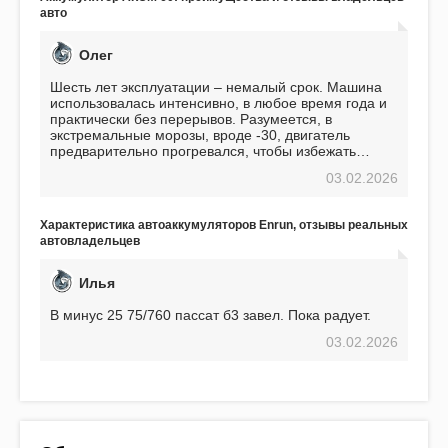
авто
Олег
Шесть лет эксплуатации – немалый срок. Машина
использовалась интенсивно, в любое время года и
практически без перерывов. Разумеется, в
экстремальные морозы, вроде -30, двигатель
предварительно прогревался, чтобы избежать
проблем. И тем не менее, за весь период
03.02.2026
использования не было ни единой поломки,
связанной с аккумулятором. Прекрасный
аккумулятор! Недавно установил новый АКОМ +
Характеристика автоаккумуляторов Enrun, отзывы реальных
EFB 75. Судя по характеристикам, он даже
автовладельцев
превосходит предыдущую модель.
Илья
В минус 25 75/760 пассат б3 завел. Пока радует.
03.02.2026