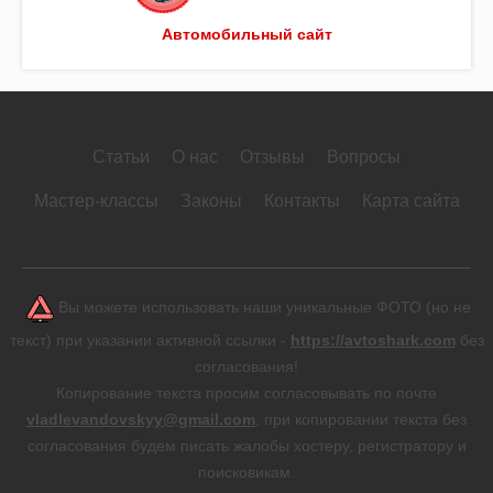
Автомобильный сайт
Статьи
О нас
Отзывы
Вопросы
Мастер-классы
Законы
Контакты
Карта сайта
Вы можете использовать наши уникальные ФОТО (но не
текст) при указании активной ссылки -
https://avtoshark.com
без
согласования!
Копирование текста просим согласовывать по почте
vladlevandovskyy@gmail.com
, при копировании текста без
согласования будем писать жалобы хостеру, регистратору и
поисковикам.