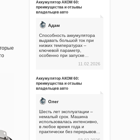
Аккумулятор АКОМ 60:
преимущества и отзывы
владельцев авто
Адам
Способность аккумулятора
выдавать большой ток при
низких температурах –
оторые
ключевой параметр,
особенно при запуске
го
двигателя в мороз. Мой опыт
11.02.2026
показывает, что данный
аккумулятор полностью
оправдывает свою
Аккумулятор АКОМ 60:
стоимость. Долго сомневался
преимущества и отзывы
перед приобретением, но в
владельцев авто
итоге ни разу не пожалел.
Считаю, что это отличное
вложение, избавляющее от
Олег
головной боли, связанной с
АКБ. Подтверждаю
Шесть лет эксплуатации –
немалый срок. Машина
использовалась интенсивно,
в любое время года и
практически без перерывов.
Разумеется, в
03.02.2026