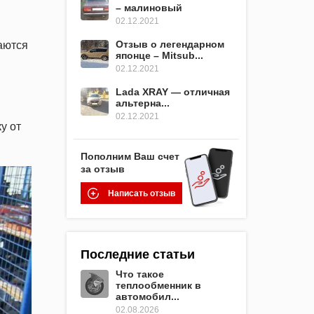
– малиновый
02.12.2021
Отзыв о легендарном
аются
японце – Mitsub...
02.12.2021
Lada XRAY — отличная
альтерна...
02.12.2021
у от
Пополним Ваш счет
за отзыв
Написать отзыв
Последние статьи
Что такое
теплообменник в
автомобил...
02.08.2026