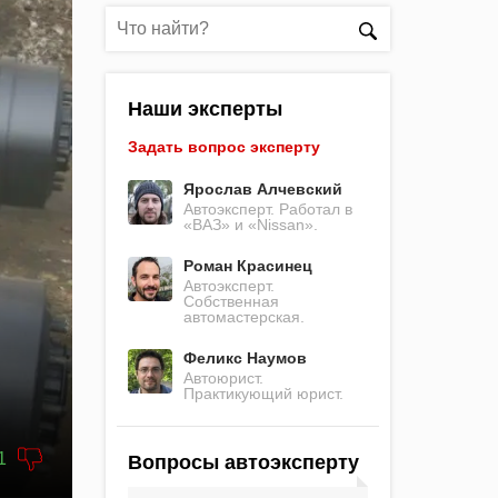
Наши эксперты
Задать вопрос эксперту
Ярослав Алчевский
Автоэксперт. Работал в
«ВАЗ» и «Nissan».
Роман Красинец
Автоэксперт.
Собственная
автомастерская.
Феликс Наумов
Автоюрист.
Практикующий юрист.
1
Вопросы автоэксперту