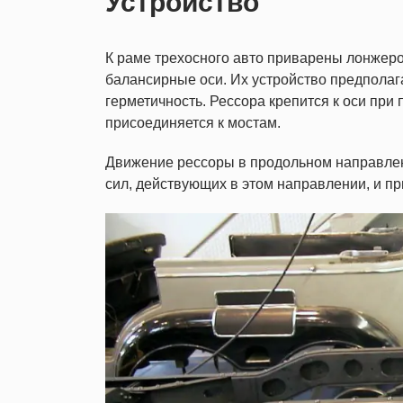
Устройство
К раме трехосного авто приварены лонжер
балансирные оси. Их устройство предпола
герметичность. Рессора крепится к оси пр
присоединяется к мостам.
Движение рессоры в продольном направлени
сил, действующих в этом направлении, и пр