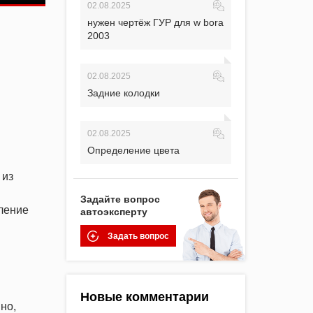
02.08.2025
нужен чертёж ГУР для w bora
2003
02.08.2025
Задние колодки
02.08.2025
Определение цвета
 из
Задайте вопрос
ление
автоэксперту
Задать вопрос
Новые комментарии
но,