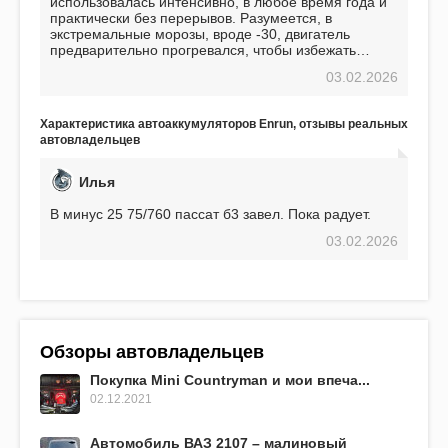
использовалась интенсивно, в любое время года и
практически без перерывов. Разумеется, в
экстремальные морозы, вроде -30, двигатель
предварительно прогревался, чтобы избежать
проблем. И тем не менее, за весь период
03.02.2026
использования не было ни единой поломки,
связанной с аккумулятором. Прекрасный
аккумулятор! Недавно установил новый АКОМ +
Характеристика автоаккумуляторов Enrun, отзывы реальных
EFB 75. Судя по характеристикам, он даже
автовладельцев
превосходит предыдущую модель.
Илья
В минус 25 75/760 пассат б3 завел. Пока радует.
03.02.2026
Обзоры автовладельцев
Покупка Mini Countryman и мои впеча...
02.12.2021
Автомобиль ВАЗ 2107 – малиновый