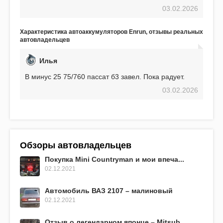
проблем. И тем не менее, за весь период
03.02.2026
использования не было ни единой поломки,
связанной с аккумулятором. Прекрасный
аккумулятор! Недавно установил новый АКОМ +
Характеристика автоаккумуляторов Enrun, отзывы реальных
EFB 75. Судя по характеристикам, он даже
автовладельцев
превосходит предыдущую модель.
Илья
В минус 25 75/760 пассат б3 завел. Пока радует.
03.02.2026
Обзоры автовладельцев
Покупка Mini Countryman и мои впеча...
02.12.2021
Автомобиль ВАЗ 2107 – малиновый
02.12.2021
Отзыв о легендарном японце – Mitsub...