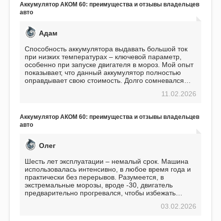
Аккумулятор АКОМ 60: преимущества и отзывы владельцев
авто
Адам
Способность аккумулятора выдавать большой ток
при низких температурах – ключевой параметр,
особенно при запуске двигателя в мороз. Мой опыт
показывает, что данный аккумулятор полностью
оправдывает свою стоимость. Долго сомневался
перед приобретением, но в итоге ни разу не
11.02.2026
пожалел. Считаю, что это отличное вложение,
избавляющее от головной боли, связанной с АКБ.
Подтверждаю
Аккумулятор АКОМ 60: преимущества и отзывы владельцев
авто
Олег
Шесть лет эксплуатации – немалый срок. Машина
использовалась интенсивно, в любое время года и
практически без перерывов. Разумеется, в
экстремальные морозы, вроде -30, двигатель
предварительно прогревался, чтобы избежать
проблем. И тем не менее, за весь период
03.02.2026
использования не было ни единой поломки,
связанной с аккумулятором. Прекрасный