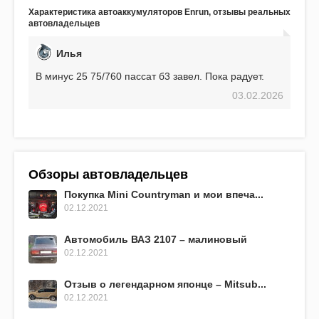
аккумулятор! Недавно установил новый АКОМ +
Характеристика автоаккумуляторов Enrun, отзывы реальных
EFB 75. Судя по характеристикам, он даже
автовладельцев
превосходит предыдущую модель.
Илья
В минус 25 75/760 пассат б3 завел. Пока радует.
03.02.2026
Обзоры автовладельцев
Покупка Mini Countryman и мои впеча...
02.12.2021
Автомобиль ВАЗ 2107 – малиновый
02.12.2021
Отзыв о легендарном японце – Mitsub...
02.12.2021