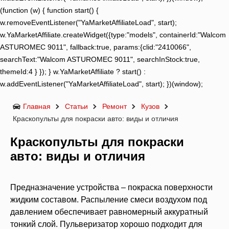
(function (w) { function start() {
w.removeEventListener("YaMarketAffiliateLoad", start);
w.YaMarketAffiliate.createWidget({type:"models", containerId:"Walcom
ASTUROMEC 9011", fallback:true, params:{clid:"2410066",
searchText:"Walcom ASTUROMEC 9011", searchInStock:true,
themeId:4 } }); } w.YaMarketAffiliate ? start() :
w.addEventListener("YaMarketAffiliateLoad", start); })(window);
Главная
Статьи
Ремонт
Кузов
Краскопульты для покраски авто: виды и отличия
Краскопульты для покраски
авто: виды и отличия
Предназначение устройства – покраска поверхности
жидким составом. Распыление смеси воздухом под
давлением обеспечивает равномерный аккуратный
тонкий слой. Пульверизатор хорошо подходит для