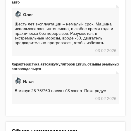
авто
Олег
Шесть лет эксплуатации – немалый срок. Машина
использовалась интенсивно, в любое время года и
практически без перерывов. Разумеется, в
экстремальные морозы, вроде -30, двигатель
предварительно прогревался, чтобы избежать
проблем. И тем не менее, за весь период
03.02.2026
использования не было ни единой поломки,
связанной с аккумулятором. Прекрасный
аккумулятор! Недавно установил новый АКОМ +
Характеристика автоаккумуляторов Enrun, отзывы реальных
EFB 75. Судя по характеристикам, он даже
автовладельцев
превосходит предыдущую модель.
Илья
В минус 25 75/760 пассат б3 завел. Пока радует.
03.02.2026