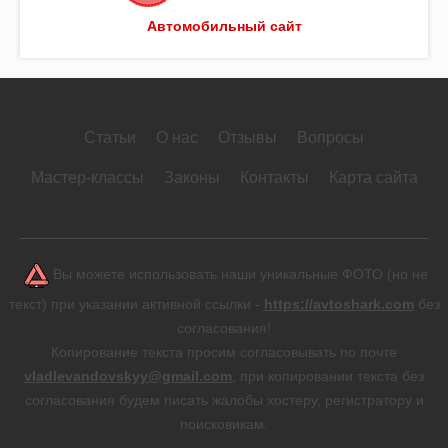
Автомобильный сайт
Статьи
О нас
Отзывы
Вопросы
Мастер-классы
Законы
Контакты
Карта сайта
Вы можете использовать наши уникальные ФОТО (но не
текст) при указании активной ссылки -
https://avtoshark.com
без
согласования!
Копирование текста просим согласовывать по почте
vladlevandovskyy@gmail.com
, при копировании текста без
согласования будем писать жалобы хостеру, регистратору и
поисковикам.