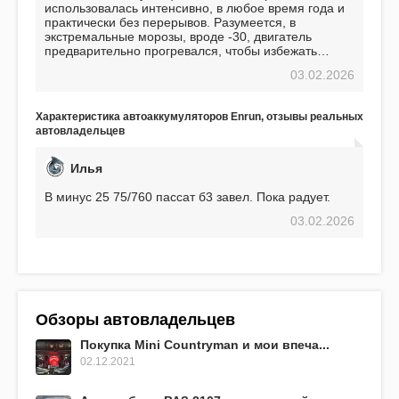
использовалась интенсивно, в любое время года и
практически без перерывов. Разумеется, в
экстремальные морозы, вроде -30, двигатель
предварительно прогревался, чтобы избежать
проблем. И тем не менее, за весь период
03.02.2026
использования не было ни единой поломки,
связанной с аккумулятором. Прекрасный
аккумулятор! Недавно установил новый АКОМ +
Характеристика автоаккумуляторов Enrun, отзывы реальных
EFB 75. Судя по характеристикам, он даже
автовладельцев
превосходит предыдущую модель.
Илья
В минус 25 75/760 пассат б3 завел. Пока радует.
03.02.2026
Обзоры автовладельцев
Покупка Mini Countryman и мои впеча...
02.12.2021