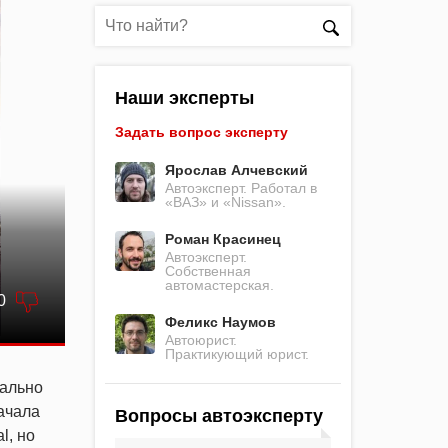
Наши эксперты
Задать вопрос эксперту
Ярослав Алчевский
Автоэксперт. Работал в
«ВАЗ» и «Nissan».
Роман Красинец
Автоэксперт.
Собственная
автомастерская.
0
Феликс Наумов
Автоюрист.
Практикующий юрист.
чально
ачала
Вопросы автоэксперту
l, но