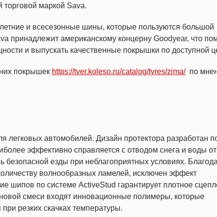
й торговой маркой Sava.
 летние и всесезонные шины, которые пользуются большой
va принадлежит американскому концерну Goodyear, что по
ности и выпускать качественные покрышки по доступной ц
мних покрышек
https://tver.koleso.ru/catalog/tyres/zima/
по мне
я легковых автомобилей. Дизайн протектора разработан п
иболее эффективно справляется с отводом снега и воды от
ь безопасной езды при неблагоприятных условиях. Благод
оличеству волнообразных ламелей, исключен эффект
е шипов по системе ActiveStud гарантирует плотное сцеп
иновой смеси входят инновационные полимеры, которые
при резких скачках температуры.