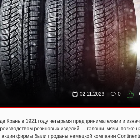
02.11.2023
0
де Крань в 1921 году четырьмя предпринимателями и изна
производством резиновых изделий — галоши, мячи, позже н
 акции фирмы были проданы немецкой компании Continenta