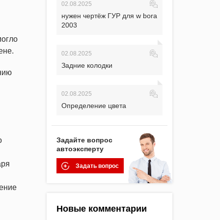
02.08.2025
нужен чертёж ГУР для w bora
2003
могло
ене.
02.08.2025
Задние колодки
нию
02.08.2025
Определение цвета
о
Задайте вопрос
автоэксперту
аря
Задать вопрос
ление
Новые комментарии