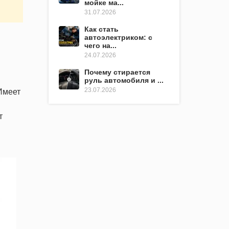
мойке ма...
31.07.2026
Как стать
автоэлектриком: с
чего на...
24.07.2026
Почему стирается
руль автомобиля и ...
23.07.2026
Имеет
т