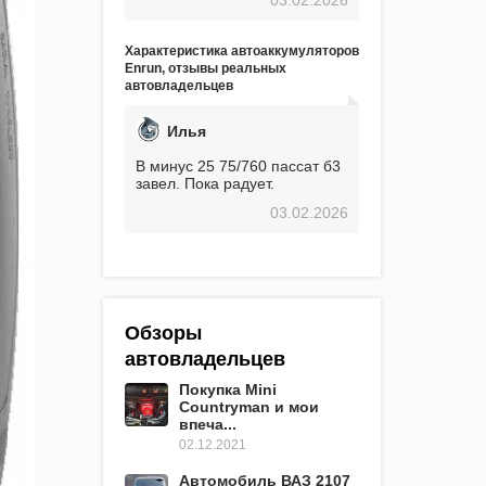
экстремальные морозы,
вроде -30, двигатель
предварительно
Характеристика автоаккумуляторов
прогревался, чтобы избежать
Enrun, отзывы реальных
проблем. И тем не менее, за
автовладельцев
весь период использования
не было ни единой поломки,
связанной с аккумулятором.
Илья
Прекрасный аккумулятор!
Недавно установил новый
В минус 25 75/760 пассат б3
АКОМ + EFB 75. Судя по
завел. Пока радует.
характеристикам, он даже
03.02.2026
превосходит предыдущую
модель.
Обзоры
автовладельцев
Покупка Mini
Countryman и мои
впеча...
02.12.2021
Автомобиль ВАЗ 2107