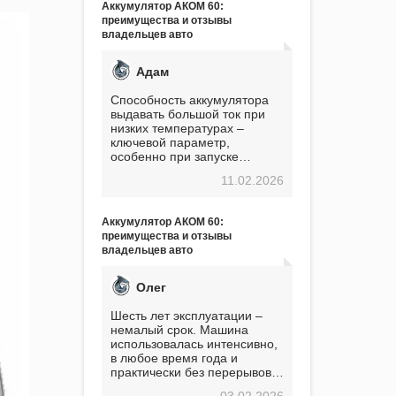
Аккумулятор АКОМ 60:
преимущества и отзывы
владельцев авто
Адам
Способность аккумулятора
выдавать большой ток при
низких температурах –
ключевой параметр,
особенно при запуске
двигателя в мороз. Мой опыт
11.02.2026
показывает, что данный
аккумулятор полностью
оправдывает свою
Аккумулятор АКОМ 60:
стоимость. Долго сомневался
преимущества и отзывы
перед приобретением, но в
владельцев авто
итоге ни разу не пожалел.
Считаю, что это отличное
вложение, избавляющее от
Олег
головной боли, связанной с
АКБ. Подтверждаю
Шесть лет эксплуатации –
немалый срок. Машина
использовалась интенсивно,
в любое время года и
практически без перерывов.
Разумеется, в
03.02.2026