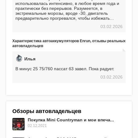
использовалась интенсивно, в любое время года и
практически без перерывов. Разумеется, в
экстремальные морозы, вроде -30, двигатель
предварительно прогревался, чтобы избежать
проблем. И тем не менее, за весь период
03.02.2026
использования не было ни единой поломки,
связанной с аккумулятором. Прекрасный
аккумулятор! Недавно установил новый АКОМ +
Характеристика автоаккумуляторов Enrun, отзывы реальных
EFB 75. Судя по характеристикам, он даже
автовладельцев
превосходит предыдущую модель.
Илья
В минус 25 75/760 пассат б3 завел. Пока радует.
03.02.2026
Обзоры автовладельцев
Покупка Mini Countryman и мои впеча...
02.12.2021