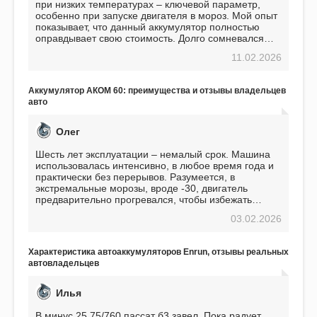
при низких температурах – ключевой параметр,
особенно при запуске двигателя в мороз. Мой опыт
показывает, что данный аккумулятор полностью
оправдывает свою стоимость. Долго сомневался
перед приобретением, но в итоге ни разу не
11.02.2026
пожалел. Считаю, что это отличное вложение,
избавляющее от головной боли, связанной с АКБ.
Подтверждаю
Аккумулятор АКОМ 60: преимущества и отзывы владельцев
авто
Олег
Шесть лет эксплуатации – немалый срок. Машина
использовалась интенсивно, в любое время года и
практически без перерывов. Разумеется, в
экстремальные морозы, вроде -30, двигатель
предварительно прогревался, чтобы избежать
проблем. И тем не менее, за весь период
03.02.2026
использования не было ни единой поломки,
связанной с аккумулятором. Прекрасный
аккумулятор! Недавно установил новый АКОМ +
Характеристика автоаккумуляторов Enrun, отзывы реальных
EFB 75. Судя по характеристикам, он даже
автовладельцев
превосходит предыдущую модель.
Илья
В минус 25 75/760 пассат б3 завел. Пока радует.