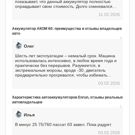
показывает, что данный аккумулятор полностью
оправдывает свою стоимость. Долго сомневался
перед приобретением, но в итоге ни разу не
11.02.2026
пожалел. Считаю, что это отличное вложение,
избавляющее от головной боли, связанной с АКБ.
Подтверждаю
Аккумулятор АКОМ 60: преимущества и отзывы владельцев
авто
Олег
Шесть лет эксплуатации – немалый срок. Машина
использовалась интенсивно, в любое время года и
практически без перерывов. Разумеется, в
экстремальные морозы, вроде -30, двигатель
предварительно прогревался, чтобы избежать
проблем. И тем не менее, за весь период
03.02.2026
использования не было ни единой поломки,
связанной с аккумулятором. Прекрасный
аккумулятор! Недавно установил новый АКОМ +
Характеристика автоаккумуляторов Enrun, отзывы реальных
EFB 75. Судя по характеристикам, он даже
автовладельцев
превосходит предыдущую модель.
Илья
В минус 25 75/760 пассат б3 завел. Пока радует.
03.02.2026