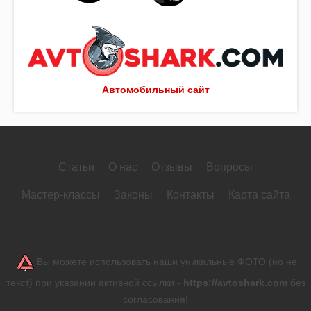
Автомобильный сайт
Статьи
О нас
Отзывы
Вопросы
Мастер-классы
Законы
Контакты
Карта сайта
Вы можете использовать наши уникальные ФОТО (но не
текст) при указании активной ссылки -
https://avtoshark.com
без
согласования!