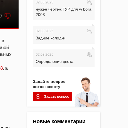
02.08.2025
нужен чертёж ГУР для w bora
2003
0
02.08.2025
Задние колодки
 в
юбой
льных
02.08.2025
Определение цвета
.8
, а
Задайте вопрос
автоэксперту
Задать вопрос
Новые комментарии
енное