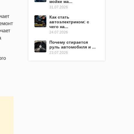
мойке ма...
31.07.2026
чает
Как стать
автоэлектриком: с
ремонт
чего на...
ючает
24.07.2026
а
Почему стирается
руль автомобиля и ...
23.07.2026
ого