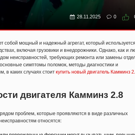
28.11.2025
0
яет собой мощный и надежный агрегат, который используется
ствах, включая грузовики и внедорожники. Однако, как и л
 рядом неисправностей, требующих ремонта или замены отде
 основные симптомы поломок, методы диагностики и
м, в каких случаях стоит
купить новый двигатель Камминз 2
сти двигателя Камминз 2.8
с рядом проблем, которые проявляются в виде различных
неисправностям относятся:
 или поврежденные форсунки могут вызывать шум, повыш