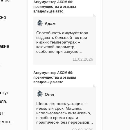
Аккумулятор АКОМ 60:
преимущества и отзывы
владельцев авто
жно
Адам
Способность аккумулятора
выдавать большой ток при
низких температурах –
акие
ключевой параметр,
особенно при запуске
двигателя в мороз. Мой опыт
11.02.2026
показывает, что данный
а
аккумулятор полностью
оправдывает свою
Аккумулятор АКОМ 60:
стоимость. Долго сомневался
преимущества и отзывы
перед приобретением, но в
владельцев авто
итоге ни разу не пожалел.
Считаю, что это отличное
огут
вложение, избавляющее от
Олег
головной боли, связанной с
зла.
АКБ. Подтверждаю
Шесть лет эксплуатации –
немалый срок. Машина
ет
использовалась интенсивно,
в любое время года и
Ремонт
практически без перерывов.
Разумеется, в
03.02.2026