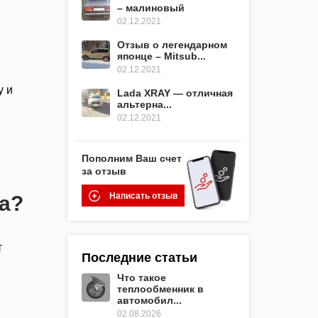
– малиновый
02.12.2021
Отзыв о легендарном
японце – Mitsub...
02.12.2021
у и
Lada XRAY — отличная
альтерна...
02.12.2021
Пополним Ваш счет
за отзыв
Написать отзыв
на?
т
Последние статьи
Что такое
теплообменник в
автомобил...
02.08.2026