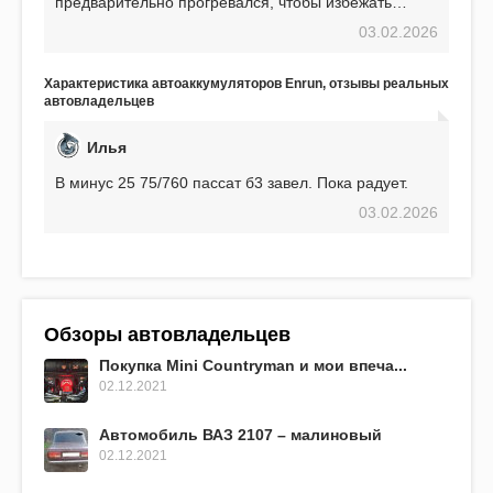
предварительно прогревался, чтобы избежать
проблем. И тем не менее, за весь период
03.02.2026
использования не было ни единой поломки,
связанной с аккумулятором. Прекрасный
аккумулятор! Недавно установил новый АКОМ +
Характеристика автоаккумуляторов Enrun, отзывы реальных
EFB 75. Судя по характеристикам, он даже
автовладельцев
превосходит предыдущую модель.
Илья
В минус 25 75/760 пассат б3 завел. Пока радует.
03.02.2026
Обзоры автовладельцев
Покупка Mini Countryman и мои впеча...
02.12.2021
Автомобиль ВАЗ 2107 – малиновый
02.12.2021