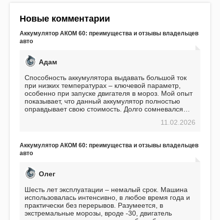
Новые комментарии
Аккумулятор АКОМ 60: преимущества и отзывы владельцев
авто
Адам
Способность аккумулятора выдавать большой ток
при низких температурах – ключевой параметр,
особенно при запуске двигателя в мороз. Мой опыт
показывает, что данный аккумулятор полностью
оправдывает свою стоимость. Долго сомневался
перед приобретением, но в итоге ни разу не
11.02.2026
пожалел. Считаю, что это отличное вложение,
избавляющее от головной боли, связанной с АКБ.
Подтверждаю
Аккумулятор АКОМ 60: преимущества и отзывы владельцев
авто
Олег
Шесть лет эксплуатации – немалый срок. Машина
использовалась интенсивно, в любое время года и
практически без перерывов. Разумеется, в
экстремальные морозы, вроде -30, двигатель