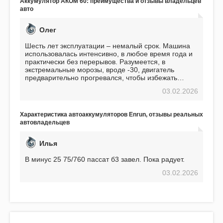
Аккумулятор АКОМ 60: преимущества и отзывы владельцев
авто
Олег
Шесть лет эксплуатации – немалый срок. Машина
использовалась интенсивно, в любое время года и
практически без перерывов. Разумеется, в
экстремальные морозы, вроде -30, двигатель
предварительно прогревался, чтобы избежать
проблем. И тем не менее, за весь период
03.02.2026
использования не было ни единой поломки,
связанной с аккумулятором. Прекрасный
аккумулятор! Недавно установил новый АКОМ +
Характеристика автоаккумуляторов Enrun, отзывы реальных
EFB 75. Судя по характеристикам, он даже
автовладельцев
превосходит предыдущую модель.
Илья
В минус 25 75/760 пассат б3 завел. Пока радует.
03.02.2026