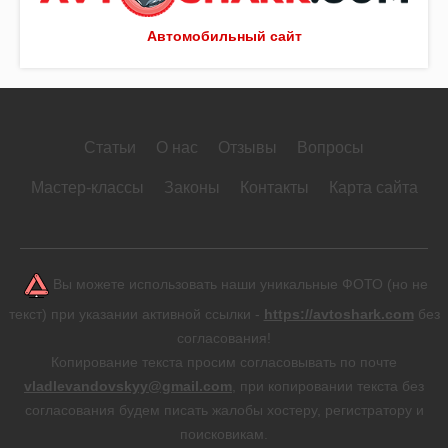
Автомобильный сайт
Статьи
О нас
Отзывы
Вопросы
Мастер-классы
Законы
Контакты
Карта сайта
Вы можете использовать наши уникальные ФОТО (но не
текст) при указании активной ссылки -
https://avtoshark.com
без
согласования!
Копирование текста просим согласовывать по почте
vladlevandovskyy@gmail.com
, при копировании текста без
согласования будем писать жалобы хостеру, регистратору и
поисковикам.