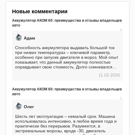
Новые комментарии
Аккумулятор АКОМ 60: преимущества и отзывы владельцев
авто
Адам
Способность аккумулятора выдавать большой ток
при низких температурах – ключевой параметр,
особенно при запуске двигателя в мороз. Мой опыт
показывает, что данный аккумулятор полностью
оправдывает свою стоимость. Долго сомневался
перед приобретением, но в итоге ни разу не
11.02.2026
пожалел. Считаю, что это отличное вложение,
избавляющее от головной боли, связанной с АКБ.
Подтверждаю
Аккумулятор АКОМ 60: преимущества и отзывы владельцев
авто
Олег
Шесть лет эксплуатации – немалый срок. Машина
использовалась интенсивно, в любое время года и
практически без перерывов. Разумеется, в
экстремальные морозы, вроде -30, двигатель