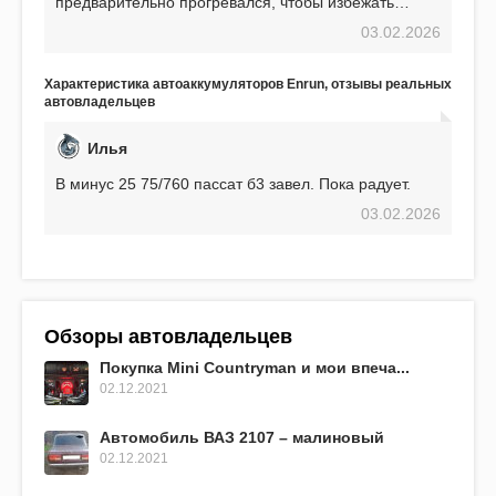
предварительно прогревался, чтобы избежать
проблем. И тем не менее, за весь период
03.02.2026
использования не было ни единой поломки,
связанной с аккумулятором. Прекрасный
аккумулятор! Недавно установил новый АКОМ +
Характеристика автоаккумуляторов Enrun, отзывы реальных
EFB 75. Судя по характеристикам, он даже
автовладельцев
превосходит предыдущую модель.
Илья
В минус 25 75/760 пассат б3 завел. Пока радует.
03.02.2026
Обзоры автовладельцев
Покупка Mini Countryman и мои впеча...
02.12.2021
Автомобиль ВАЗ 2107 – малиновый
02.12.2021