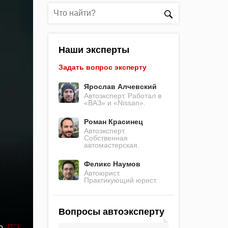
Наши эксперты
Задать вопрос эксперту
Ярослав Алчевский
Автоэксперт. Работал в
«ВАЗ» и «Nissan».
Роман Красинец
Автоэксперт.
Собственная
автомастерская.
Феликс Наумов
Автоюрист.
Практикующий юрист.
Вопросы автоэксперту