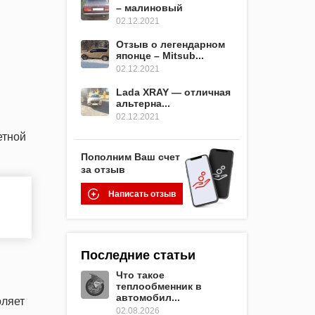
– малиновый
02.12.2021
Отзыв о легендарном
японце – Mitsub...
02.12.2021
Lada XRAY — отличная
альтерна...
02.12.2021
етной
Пополним Ваш счет
за отзыв
Написать отзыв
Последние статьи
Что такое
теплообменник в
автомобил...
оляет
02.08.2026