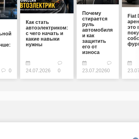
Почему
Fiat
стирается
арен
Как стать
руль
это 
автоэлектриком:
автомобиля
пок
с чего начать и
ьной
и как
соб
какие навыки
защитить
фур
нужны
чше:
его от
износа
0
24.07.2026
0
23.07.2026
0
23.0