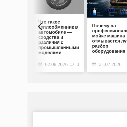
Что такое
Почему на
теплообменник в
профессионал
автомобиле —
мойке машина
сходства и
отмывается лу
различия с
разбор
промышленными
оборудования
моделями
02.08.2026
0
31.07.2026