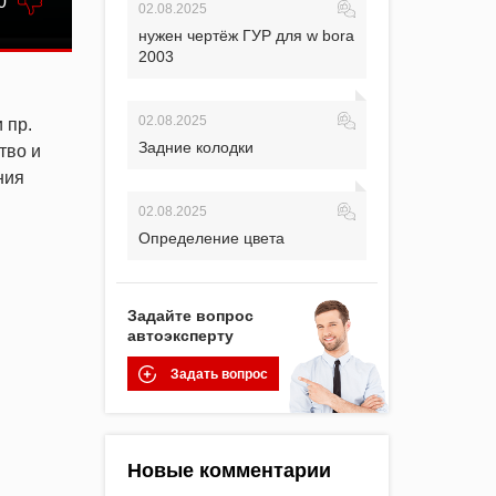
0
02.08.2025
нужен чертёж ГУР для w bora
2003
02.08.2025
 пр.
Задние колодки
тво и
ния
02.08.2025
Определение цвета
Задайте вопрос
автоэксперту
Задать вопрос
Новые комментарии