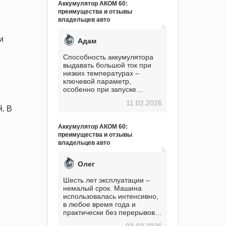
Аккумулятор АКОМ 60:
преимущества и отзывы
владельцев авто
и
Адам
Способность аккумулятора
выдавать большой ток при
низких температурах –
ключевой параметр,
особенно при запуске
двигателя в мороз. Мой опыт
11.02.2026
показывает, что данный
. В
аккумулятор полностью
оправдывает свою
Аккумулятор АКОМ 60:
стоимость. Долго сомневался
преимущества и отзывы
перед приобретением, но в
владельцев авто
итоге ни разу не пожалел.
Считаю, что это отличное
вложение, избавляющее от
Олег
головной боли, связанной с
АКБ. Подтверждаю
Шесть лет эксплуатации –
немалый срок. Машина
использовалась интенсивно,
в любое время года и
практически без перерывов.
Разумеется, в
03.02.2026