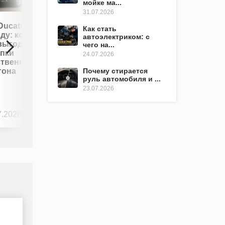
мойке ма...
31.07.2026
Авто в
 Ducato в
Как стать
кредит: как
ду: когда
автоэлектриком: с
выбрать
выгоднее
чего на...
выгодные
упки
24.07.2026
условия и
ственного
не
Почему стирается
гона
переплатить
руль автомобиля и ...
23.07.2026
7.2026
0
23.07.2026
0