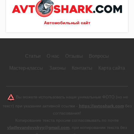
Автомобильный сайт
Статьи
О нас
Отзывы
Вопросы
Мастер-классы
Законы
Контакты
Карта сайта
Вы можете использовать наши уникальные ФОТО (но не
текст) при указании активной ссылки -
https://avtoshark.com
без
согласования!
Копирование текста просим согласовывать по почте
vladlevandovskyy@gmail.com
, при копировании текста без