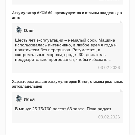
пожалел. Считаю, что это отличное вложение,
избавляющее от головной боли, связанной с АКБ.
Подтверждаю
Аккумулятор АКОМ 60: преимущества и отзывы владельцев
авто
Олег
Шесть лет эксплуатации – немалый срок. Машина
использовалась интенсивно, в любое время года и
практически без перерывов. Разумеется, в
экстремальные морозы, вроде -30, двигатель
предварительно прогревался, чтобы избежать
проблем. И тем не менее, за весь период
03.02.2026
использования не было ни единой поломки,
связанной с аккумулятором. Прекрасный
аккумулятор! Недавно установил новый АКОМ +
Характеристика автоаккумуляторов Enrun, отзывы реальных
EFB 75. Судя по характеристикам, он даже
автовладельцев
превосходит предыдущую модель.
Илья
В минус 25 75/760 пассат б3 завел. Пока радует.
03.02.2026