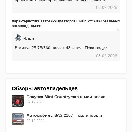
проблем. И тем не менее, за весь период
03.02.2026
использования не было ни единой поломки,
связанной с аккумулятором. Прекрасный
аккумулятор! Недавно установил новый АКОМ +
Характеристика автоаккумуляторов Enrun, отзывы реальных
EFB 75. Судя по характеристикам, он даже
автовладельцев
превосходит предыдущую модель.
Илья
В минус 25 75/760 пассат б3 завел. Пока радует.
03.02.2026
Обзоры автовладельцев
Покупка Mini Countryman и мои впеча...
02.12.2021
Автомобиль ВАЗ 2107 – малиновый
02.12.2021