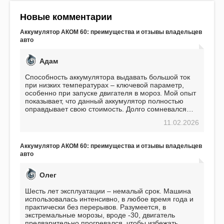
Новые комментарии
Аккумулятор АКОМ 60: преимущества и отзывы владельцев
авто
Адам
Способность аккумулятора выдавать большой ток
при низких температурах – ключевой параметр,
особенно при запуске двигателя в мороз. Мой опыт
показывает, что данный аккумулятор полностью
оправдывает свою стоимость. Долго сомневался
перед приобретением, но в итоге ни разу не
11.02.2026
пожалел. Считаю, что это отличное вложение,
избавляющее от головной боли, связанной с АКБ.
Подтверждаю
Аккумулятор АКОМ 60: преимущества и отзывы владельцев
авто
Олег
Шесть лет эксплуатации – немалый срок. Машина
использовалась интенсивно, в любое время года и
практически без перерывов. Разумеется, в
экстремальные морозы, вроде -30, двигатель
предварительно прогревался, чтобы избежать